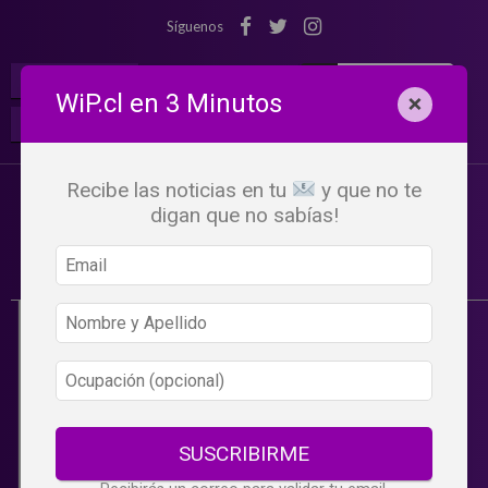
Síguenos
¡Suscribete!
Iniciar Sesión
WiP.cl en 3 Minutos
×
Buscar:
Beneficios
WiP
Recibe las noticias en tu
y que no te
digan que no sabías!
SUSCRIBIRME