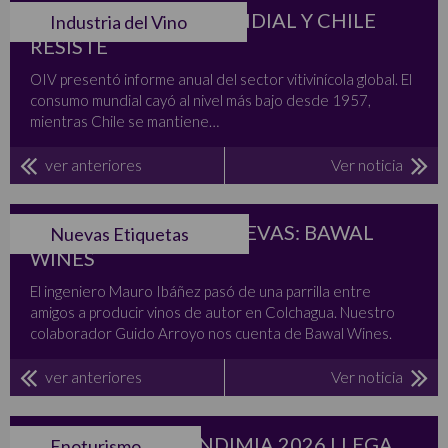
OIV: CAE EL VINO MUNDIAL Y CHILE
Industria del Vino
RESISTE
OIV presentó informe anual del sector vitivinícola global. El
consumo mundial cayó al nivel más bajo desde 1957,
mientras Chile se mantiene…
ver anteriores
Ver noticia
RARAS ETIQUETAS NUEVAS: BAWAL
Nuevas Etiquetas
WINES
El ingeniero Mauro Ibáñez pasó de una parrilla entre
amigos a producir vinos de autor en Colchagua. Nuestro
colaborador Guido Arroyo nos cuenta de Bawal Wines.
ver anteriores
Ver noticia
ÚLTIMA GRAN VENDIMIA 2026 LLEGA
Enoturismo