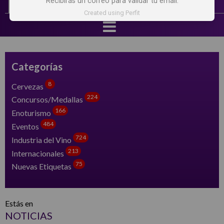
Recibirás un correo para validar tu email.
Created using Perfit
Categorías
8
Cervezas
224
Concursos/Medallas
166
Enoturismo
484
Eventos
724
Industria del Vino
213
Internacionales
75
Nuevas Etiquetas
Estás en
NOTICIAS