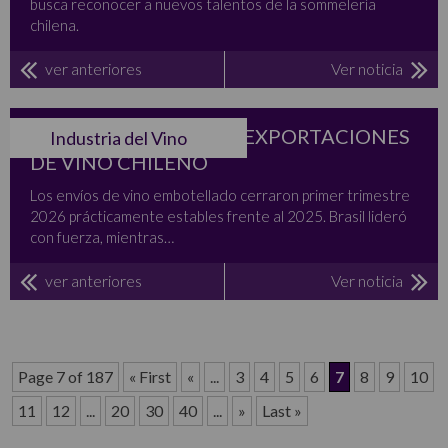
busca reconocer a nuevos talentos de la sommelería
chilena.
ver anteriores
Ver noticia
BRASIL SOSTIENE LAS EXPORTACIONES
Industria del Vino
DE VINO CHILENO
Los envíos de vino embotellado cerraron primer trimestre
2026 prácticamente estables frente al 2025. Brasil lideró
con fuerza, mientras…
ver anteriores
Ver noticia
Page 7 of 187
« First
«
...
3
4
5
6
7
8
9
10
11
12
...
20
30
40
...
»
Last »