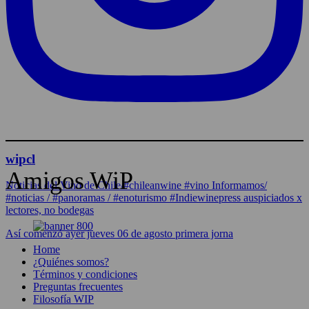
wipcl
Amigos WiP
Noticias del Vino de Chile/#chileanwine #vino Informamos/
#noticias / #panoramas / #enoturismo #Indiewinepress auspiciados x
lectores, no bodegas
Así comenzó ayer jueves 06 de agosto primera jorna
Home
¿Quiénes somos?
Términos y condiciones
Preguntas frecuentes
Filosofía WIP