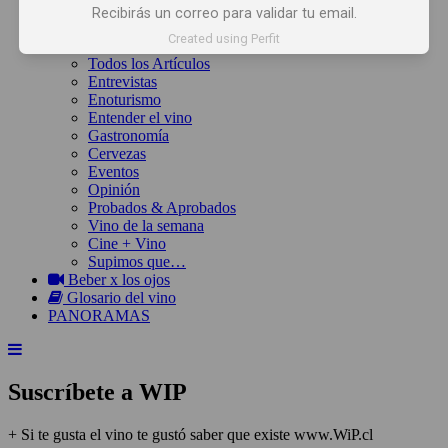
Inicio
Recibirás un correo para validar tu email.
Noticias
Created using Perfit
Artículos
Todos los Artículos
Entrevistas
Enoturismo
Entender el vino
Gastronomía
Cervezas
Eventos
Opinión
Probados & Aprobados
Vino de la semana
Cine + Vino
Supimos que…
Beber x los ojos
Glosario del vino
PANORAMAS
Suscríbete a WIP
+ Si te gusta el vino te gustó saber que existe www.WiP.cl