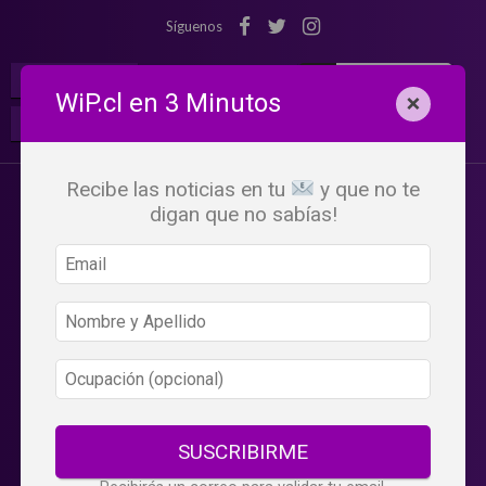
Síguenos
¡Suscribete!
Iniciar Sesión
WiP.cl en 3 Minutos
×
Buscar:
Beneficios
WiP
Recibe las noticias en tu
y que no te
digan que no sabías!
SUSCRIBIRME