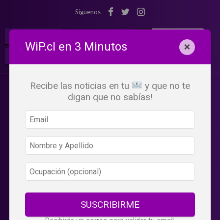
Síguenos
¡Suscribete!
Iniciar Sesión
WiP.cl en 3 Minutos
×
Buscar:
Beneficios
WiP
Recibe las noticias en tu
y que no te
digan que no sabías!
SUSCRIBIRME