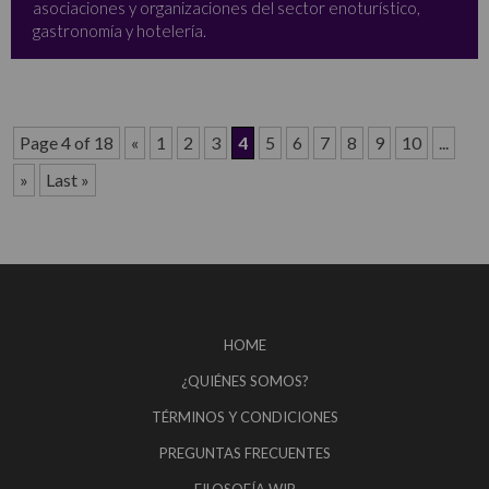
asociaciones y organizaciones del sector enoturístico,
gastronomía y hotelería.
Page 4 of 18
«
1
2
3
4
5
6
7
8
9
10
...
»
Last »
HOME
¿QUIÉNES SOMOS?
TÉRMINOS Y CONDICIONES
PREGUNTAS FRECUENTES
FILOSOFÍA WIP