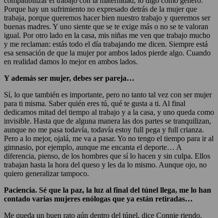
compatibilizar el trabajo con la maternidad, lo digo como género.
Porque hay un sufrimiento no expresado detrás de la mujer que
trabaja, porque queremos hacer bien nuestro trabajo y queremos ser
buenas madres. Y uno siente que se te exige más o no se te valoran
igual. Por otro lado en la casa, mis niñas me ven que trabajo mucho
y me reclaman: estás todo el día trabajando me dicen. Siempre está
esa sensación de que la mujer por ambos lados pierde algo. Cuando
en realidad damos lo mejor en ambos lados.
Y además ser mujer, debes ser pareja…
Sí, lo que también es importante, pero no tanto tal vez con ser mujer
para ti misma. Saber quién eres tú, qué te gusta a ti. Al final
dedicamos mitad del tiempo al trabajo y a la casa, y uno queda como
invisible. Hasta que de alguna manera las dos partes se tranquilizan,
aunque no me pasa todavía, todavía estoy full pega y full crianza.
Pero a lo mejor, ojalá, me va a pasar. Yo no tengo el tiempo para ir al
gimnasio, por ejemplo, aunque me encanta el deporte… A
diferencia, pienso, de los hombres que sí lo hacen y sin culpa. Ellos
trabajan hasta la hora del queso y les da lo mismo. Aunque ojo, no
quiero generalizar tampoco.
Paciencia. Sé que la paz, la luz al final del túnel llega, me lo han
contado varias mujeres enólogas que ya están retiradas…
Me queda un buen rato aún dentro del túnel, dice Connie riendo.