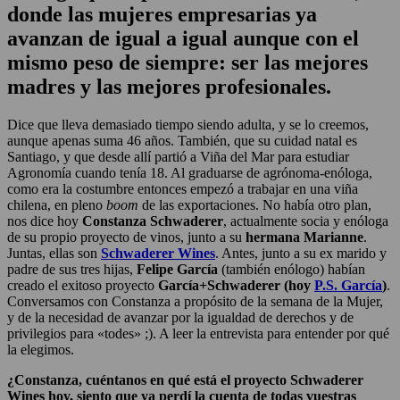
donde las mujeres empresarias ya
avanzan de igual a igual aunque con el
mismo peso de siempre: ser las mejores
madres y las mejores profesionales.
Dice que lleva demasiado tiempo siendo adulta, y se lo creemos,
aunque apenas suma 46 años. También, que su cuidad natal es
Santiago, y que desde allí partió a Viña del Mar para estudiar
Agronomía cuando tenía 18. Al graduarse de agrónoma-enóloga,
como era la costumbre entonces empezó a trabajar en una viña
chilena, en pleno
boom
de las exportaciones. No había otro plan,
nos dice hoy
Constanza Schwaderer
, actualmente socia y enóloga
de su propio proyecto de vinos, junto a su
hermana Marianne
.
Juntas, ellas son
Schwaderer Wines
. Antes, junto a su ex marido y
padre de sus tres hijas,
Felipe García
(también enólogo) habían
creado el exitoso proyecto
García+Schwaderer (hoy
P.S. García
)
.
Conversamos con Constanza a propósito de la semana de la Mujer,
y de la necesidad de avanzar por la igualdad de derechos y de
privilegios para «todes» ;). A leer la entrevista para entender por qué
la elegimos.
¿Constanza, cuéntanos en qué está el proyecto Schwaderer
Wines hoy, siento que ya perdí la cuenta de todas vuestras