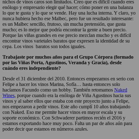
nichos de vinos caros son limitados. Creo que es difícil cuando eres
enólogo y empresario elegir qué hacer; cómo poner en una balanza
lo que te gusta y lo que se vende. Hay una lucha interna. Y claro, yo
nunca hubiera hecho ese Malbec, pero fue un resultado interesante:
es un Malbec sencillo, frutoso, sin mucha pretensión, que gusta
mucho; es lo mejor que podría encontrar la gente a buen precio.
Porque las viñas grandes en ese precio mezclan mucho y es difícil
encontrar vinos varietales baratos que expresen la identidad de su
cepa. Los vinos baratos son todos iguales.
Trabajaste por muchos años para el Grupo Córpora (formado
por las Viñas Porta, Agustinos, Veranda y Gracia), desde
cuándo eres independiente?
Desde el 31 diciembre del 2010. Entonces empezamos en serio con
Felipe a hacer los vinos Marina, Sofía… hasta entonces solo
hacíamos Facundo como un hobby. También retomamos
Naked
Wines
, porque cuando era la enóloga de Viña Agustinos hacia sus
vinos y al saber ellos que estaba con este proyecto junto a Felipe,
nos empezaron a pedir vinos. Este año cumplí 10 años trabajando
con Naked. Eso me permite hacer vinos en mayor escala y su
soporte económico. Con Schwaderer partimos recién el 2016 y
estamos exportando hace muy poco. Falta un par de años aún para
poder decir que estamos en números azules.