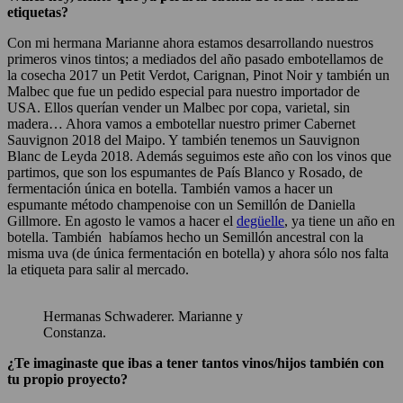
etiquetas?
Con mi hermana Marianne ahora estamos desarrollando nuestros
primeros vinos tintos; a mediados del año pasado embotellamos de
la cosecha 2017 un Petit Verdot, Carignan, Pinot Noir y también un
Malbec que fue un pedido especial para nuestro importador de
USA. Ellos querían vender un Malbec por copa, varietal, sin
madera… Ahora vamos a embotellar nuestro primer Cabernet
Sauvignon 2018 del Maipo. Y también tenemos un Sauvignon
Blanc de Leyda 2018. Además seguimos este año con los vinos que
partimos, que son los espumantes de País Blanco y Rosado, de
fermentación única en botella. También vamos a hacer un
espumante método champenoise con un Semillón de Daniella
Gillmore. En agosto le vamos a hacer el
degüelle
, ya tiene un año en
botella. También habíamos hecho un Semillón ancestral con la
misma uva (de única fermentación en botella) y ahora sólo nos falta
la etiqueta para salir al mercado.
Hermanas Schwaderer. Marianne y
Constanza.
¿Te imaginaste que ibas a tener tantos vinos/hijos también con
tu propio proyecto?