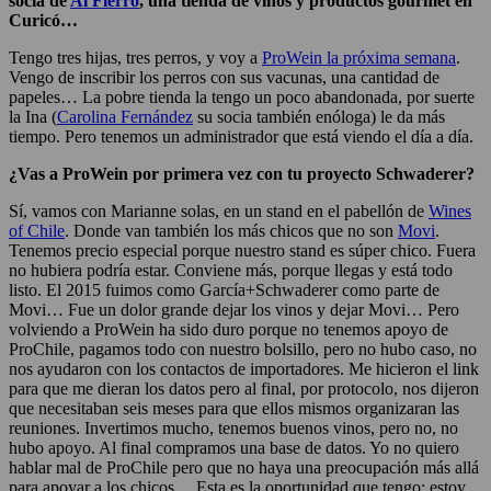
socia de
Al Fierro
, una tienda de vinos y productos gourmet en
Curicó…
Tengo tres hijas, tres perros, y voy a
ProWein la próxima semana
.
Vengo de inscribir los perros con sus vacunas, una cantidad de
papeles… La pobre tienda la tengo un poco abandonada, por suerte
la Ina (
Carolina Fernández
su socia también enóloga) le da más
tiempo. Pero tenemos un administrador que está viendo el día a día.
¿Vas a ProWein por primera vez con tu proyecto Schwaderer?
Sí, vamos con Marianne solas, en un stand en el pabellón de
Wines
of Chile
. Donde van también los más chicos que no son
Movi
.
Tenemos precio especial porque nuestro stand es súper chico. Fuera
no hubiera podría estar. Conviene más, porque llegas y está todo
listo. El 2015 fuimos como García+Schwaderer como parte de
Movi… Fue un dolor grande dejar los vinos y dejar Movi… Pero
volviendo a ProWein ha sido duro porque no tenemos apoyo de
ProChile, pagamos todo con nuestro bolsillo, pero no hubo caso, no
nos ayudaron con los contactos de importadores. Me hicieron el link
para que me dieran los datos pero al final, por protocolo, nos dijeron
que necesitaban seis meses para que ellos mismos organizaran las
reuniones. Invertimos mucho, tenemos buenos vinos, pero no, no
hubo apoyo. Al final compramos una base de datos. Yo no quiero
hablar mal de ProChile pero que no haya una preocupación más allá
para apoyar a los chicos… Esta es la oportunidad que tengo; estoy