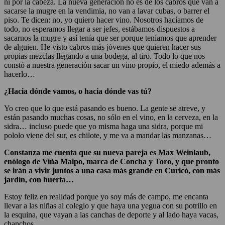
ni por la cabeza. La nueva generación no es de los cabros que van a
sacarse la mugre en la vendimia, no van a lavar cubas, o barrer el
piso. Te dicen: no, yo quiero hacer vino. Nosotros hacíamos de
todo, no esperamos llegar a ser jefes, estábamos dispuestos a
sacarnos la mugre y así tenía que ser porque teníamos que aprender
de alguien. He visto cabros más jóvenes que quieren hacer sus
propias mezclas llegando a una bodega, al tiro. Todo lo que nos
constó a nuestra generación sacar un vino propio, el miedo además a
hacerlo…
¿Hacia dónde vamos, o hacia dónde vas tú?
Yo creo que lo que está pasando es bueno. La gente se atreve, y
están pasando muchas cosas, no sólo en el vino, en la cerveza, en la
sidra… incluso puede que yo misma haga una sidra, porque mi
pololo viene del sur, es chilote, y me va a mandar las manzanas…
Constanza me cuenta que su nueva pareja es Max Weinlaub,
enólogo de Viña Maipo, marca de Concha y Toro, y que pronto
se irán a vivir juntos a una casa más grande en Curicó, con más
jardín, con huerta…
Estoy feliz en realidad porque yo soy más de campo, me encanta
llevar a las niñas al colegio y que haya una yegua con su potrillo en
la esquina, que vayan a las canchas de deporte y al lado haya vacas,
chanchos…