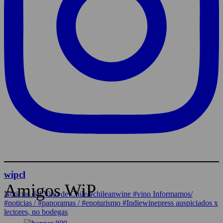
wipcl
Amigos WiP
Noticias del Vino de Chile/#chileanwine #vino Informamos/
#noticias / #panoramas / #enoturismo #Indiewinepress auspiciados x
lectores, no bodegas