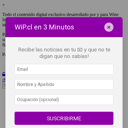
×
Todo el contenido digital exclusivo desarrollado por y para Wine
Independent Press Chile, cuenta con derechos de propiedad
intelectual.
×
WiP.cl en 3 Minutos
Para tener acceso a una copia y/o impresión de cualquiera de ellos
sin fines de lucro, debes ser #SuscriptorWiP.^Para su réplica con
fines comerciales debes contactar al e-mail
editor@wip.cl
.
Recibe las noticias en tu 📧 y que no te
Pagas una sola vez al año y disfrutas por 12 meses.
digan que no sabías!
Iniciar Sesión
¡Suscribete!
Beneficios
WiP
Buscar:
Síguenos
SUSCRIBIRME