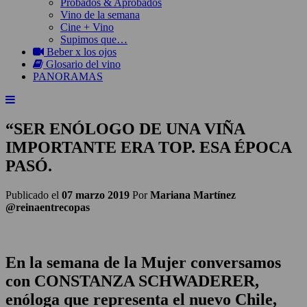
Probados & Aprobados
Vino de la semana
Cine + Vino
Supimos que…
Beber x los ojos
Glosario del vino
PANORAMAS
“SER ENÓLOGO DE UNA VIÑA
IMPORTANTE ERA TOP. ESA ÉPOCA
PASÓ.
Publicado el
07 marzo 2019
Por
Mariana Martínez
@reinaentrecopas
En la semana de la Mujer conversamos
con CONSTANZA SCHWADERER,
enóloga que representa el nuevo Chile,