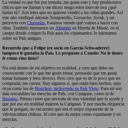
La verdad es que fue por tentada, me gusta esto y hay productores
chicos que me llaman y me dicen: tengo estos lotes de uva ¿qué
harías tú?. Son lotes que no quieren vender a las viñas grandes. Así
este año vinifiqué además Tempranillo, Grenache, Syrah, y un
proyecto con
Chasselas.
Estamos viendo qué vamos a hacer con
ellos. También injertamos un
Albariño
en Huerta de Maule, en el
campo donde compro la País para los espumantes; lo injertamos
sobre un País antiguo.
Recuerdo que a Felipe (ex socio en García-Schwaderer)
tampoco le gustaba la País. Le pregunto a Connie: No le tienes
fe como vino tinto?
No está dentro de mi objetivo en realidad, y creo que debo ser
consecuente con lo que me gusta tomar, pensando que me gusta
tomar bastante y bien diverso. Pero creo que es de lo poco que no
compraría; me cuesta. Hay algunos sí, que están bien hechos, muy
ricos como los de
Bouchon, incluyendo su País Viejo
. Para mí son
más rescatables las mezclas de País, con Carignan, como la de
Bisogno
. Pienso como que necesita de una variedad que lo ayude y
que por eso en realidad trajeron la Carignan. Y por mucha elegancia
que le pongan, no encuentro que sea el mejor exponente de la
vitivinicultura chilena. Sí creo que da mejor como espumante y en
mezclas.