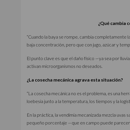
¿Qué cambia co
“Cuando la baya se rompe, cambia completamente la
baja concentración, pero que con jugo, azúcar y temp
El punto clave es que el daño físico —ya sea por lluvia
activan microorganismos no deseados.
¿La cosecha mecánica agrava esta situación?
“La cosecha mecánica no es el problema, es una herr
loebesia junto a la temperatura, los tiempos y la logíst
En la práctica, la vendimia mecanizada mezcla uvas sa
pequeño porcentaje —que en campo puede parecer m