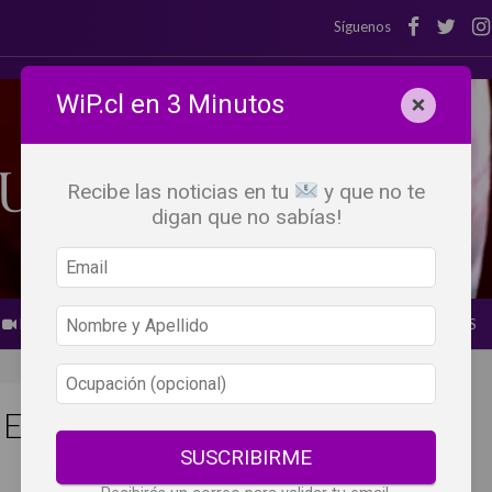
Síguenos
WiP.cl en 3 Minutos
×
Recibe las noticias en tu
y que no te
digan que no sabías!
BEBER X LOS OJOS
GLOSARIO DEL VINO
PANORAMAS
MECÁNICA: EL PROBLEMA
SUSCRIBIRME