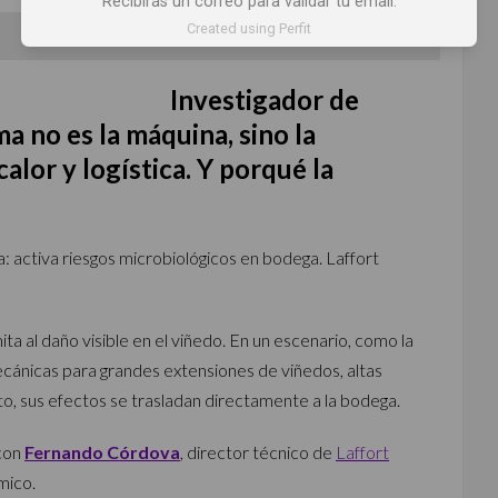
Recibirás un correo para validar tu email.
Created using Perfit
Por
Mariana Martínez @reinaentrecopas
Investigador de
a no es la máquina, sino la
alor y logística. Y porqué la
va: activa riesgos microbiológicos en bodega. Laffort
ita al daño visible en el viñedo. En un escenario, como la
cánicas para grandes extensiones de viñedos, altas
 sus efectos se trasladan directamente a la bodega.
con
Fernando Córdova
, director técnico de
Laffort
mico.