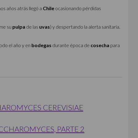
nos años atrás llegó a
Chile
ocasionando pérdidas
ome su
pulpa
de las
uvas
) y despertando la alerta sanitaria.
odo el año y en
bodegas
durante época de
cosecha
para
HAROMYCES CEREVISIAE
ACCHAROMYCES, PARTE 2