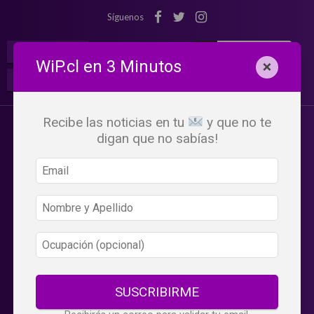
Síguenos
¡Suscribete!
Iniciar Sesión
WiP.cl en 3 Minutos
×
Buscar:
Beneficios
WiP
Recibe las noticias en tu
y que no te
digan que no sabías!
SUSCRIBIRME