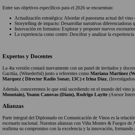
Entre sus objetivos específicos para el 2026 se encuentran:
Actualización estratégica: Abordar el panorama actual del vino c
Storytelling de impacto: Desarrollar narrativas diferenciadoras
Innovación en formatos: Explorar y proponer nuevos escenarios 
La experiencia como centro: Descifrar y analizar la experiencia
Expertos y Docentes
La 4ta versión contará nuevamente con un panel de invitados y docente
Gacitúa, (Winederful) junto a referentes como
Mariana Martínez (Wi
Marquez ( Director Radio Sonar, 13C) e Irina Díaz
, (Investigador
Además, conoceremos lo que está sucediendo en el mundo del vino j
Mountain), Yoann Canovas (Diam), Rodrigo Laytte
(Asesor Intern
Alianzas
Parte integral del Diplomado en Comunicación de Vinos es la relación c
escenario nacional. Nuestras alianzas con Viña Montes & Fuegos de 
reafirma su compromiso con la excelencia y la innovación, formando a 