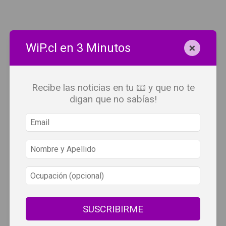
×
WiP.cl en 3 Minutos
Recibe las noticias en tu 📧 y que no te
digan que no sabías!
SUSCRIBIRME