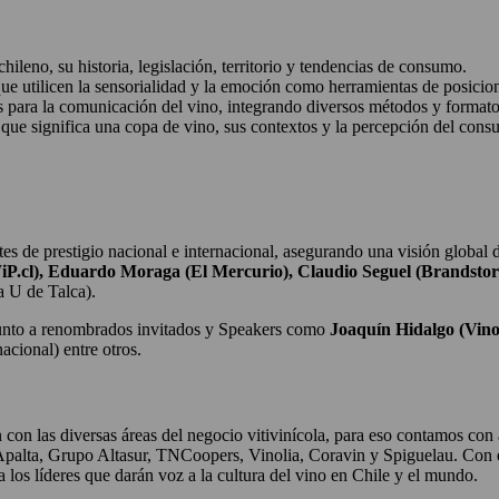
hileno, su historia, legislación, territorio y tendencias de consumo.
 que utilicen la sensorialidad y la emoción como herramientas de posici
para la comunicación del vino, integrando diversos métodos y formatos 
 que significa una copa de vino, sus contextos y la percepción del cons
s de prestigio nacional e internacional, asegurando una visión global de
P.cl), Eduardo Moraga (El Mercurio), Claudio Seguel (Brandsto
a U de Talca).
unto a renombrados invitados y Speakers como
Joaquín Hidalgo (Vino
acional) entre otros.
on las diversas áreas del negocio vitivinícola, para eso contamos con al
Apalta, Grupo Altasur, TNCoopers, Vinolia, Coravin y Spiguelau. Con 
los líderes que darán voz a la cultura del vino en Chile y el mundo.