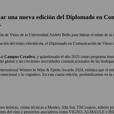
iar una nueva edición del Diplomado en Co
.
de Vinos de la Universidad Andrés Bello para liderar el relato de la i
ación del relato vitivinícola, el Diplomado en Comunicación de Vinos 
 al
Campus Creativo
, y galardonado el año 2025 como programa innov
ado global y las crecientes necesidades comunicacionales de las bodegas
International Women in Wine & Spirits Awards 2024, enfatiza que el enf
o emocional y lo cognitivo. En esta cuarta edición, profundizamos en la
s teóricas, visitas técnicas a Montes, Alta Sur, TNCoopers, talleres p
elevantes del vino y proyectos asociativos como VIGNO, ALMAULE e I