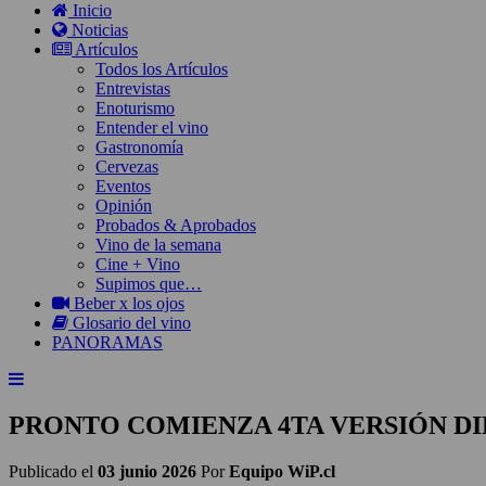
Inicio
Noticias
Artículos
Todos los Artículos
Entrevistas
Enoturismo
Entender el vino
Gastronomía
Cervezas
Eventos
Opinión
Probados & Aprobados
Vino de la semana
Cine + Vino
Supimos que…
Beber x los ojos
Glosario del vino
PANORAMAS
PRONTO COMIENZA 4TA VERSIÓN D
Publicado el
03 junio 2026
Por
Equipo WiP.cl