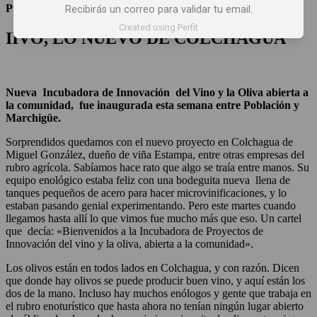
Publicación:
24 noviembre 2017
Recibirás un correo para validar tu email.
Created using Perfit
IIVO, LO NUEVO DE COLCHAGUA
Nueva Incubadora de Innovación del Vino y la Oliva abierta a
la comunidad, fue inaugurada esta semana entre Población y
Marchigüe.
Sorprendidos quedamos con el nuevo proyecto en Colchagua de
Miguel González, dueño de viña Estampa, entre otras empresas del
rubro agrícola. Sabíamos hace rato que algo se traía entre manos. Su
equipo enológico estaba feliz con una bodeguita nueva llena de
tanques pequeños de acero para hacer microvinificaciones, y lo
estaban pasando genial experimentando. Pero este martes cuando
llegamos hasta allí lo que vimos fue mucho más que eso. Un cartel
que decía: «Bienvenidos a la Incubadora de Proyectos de
Innovación del vino y la oliva, abierta a la comunidad».
Los olivos están en todos lados en Colchagua, y con razón. Dicen
que donde hay olivos se puede producir buen vino, y aquí están los
dos de la mano. Incluso hay muchos enólogos y gente que trabaja en
el rubro enoturístico que hasta ahora no tenían ningún lugar abierto