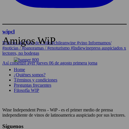
wipcl
Amigos WiP
Noticias del Vino de Chile/#chileanwine #vino Informamos/
#noticias / #panoramas / #enoturismo #Indiewinepress auspiciados x
lectores, no bodegas
Así comenzó ayer jueves 06 de agosto primera jorna
Home
¿Quiénes somos?
Términos y condiciones
Preguntas frecuentes
Filosofía WIP
Wine Independent Press - WiP - es el primer medio de prensa
independiente de vinos de latinoamerica auspiciado por sus lectores.
Síguenos