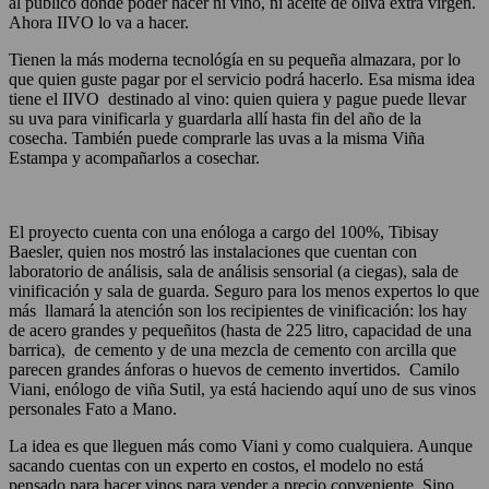
al público donde poder hacer ni vino, ni aceite de oliva extra virgen.
Ahora IIVO lo va a hacer.
Tienen la más moderna tecnológía en su pequeña almazara, por lo
que quien guste pagar por el servicio podrá hacerlo. Esa misma idea
tiene el IIVO destinado al vino: quien quiera y pague puede llevar
su uva para vinificarla y guardarla allí hasta fin del año de la
cosecha. También puede comprarle las uvas a la misma Viña
Estampa y acompañarlos a cosechar.
El proyecto cuenta con una enóloga a cargo del 100%, Tibisay
Baesler, quien nos mostró las instalaciones que cuentan con
laboratorio de análisis, sala de análisis sensorial (a ciegas), sala de
vinificación y sala de guarda. Seguro para los menos expertos lo que
más llamará la atención son los recipientes de vinificación: los hay
de acero grandes y pequeñitos (hasta de 225 litro, capacidad de una
barrica), de cemento y de una mezcla de cemento con arcilla que
parecen grandes ánforas o huevos de cemento invertidos. Camilo
Viani, enólogo de viña Sutil, ya está haciendo aquí uno de sus vinos
personales Fato a Mano.
La idea es que lleguen más como Viani y como cualquiera. Aunque
sacando cuentas con un experto en costos, el modelo no está
pensado para hacer vinos para vender a precio conveniente. Sino