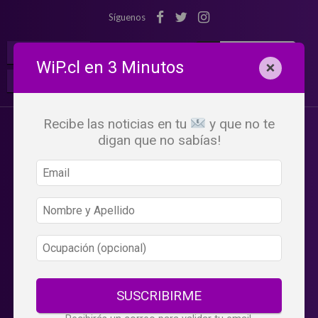
Síguenos
¡Suscribete!
Iniciar Sesión
WiP.cl en 3 Minutos
×
Buscar:
Beneficios
WiP
Recibe las noticias en tu
y que no te
digan que no sabías!
SUSCRIBIRME