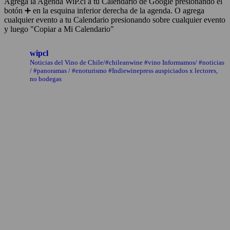
Agrega la Agenda WiP.cl a tu Calendario de Google presionando el
botón ➕ en la esquina inferior derecha de la agenda. O agrega
cualquier evento a tu Calendario presionando sobre cualquier evento
y luego "Copiar a Mi Calendario"
wipcl
Noticias del Vino de Chile/#chileanwine #vino Informamos/ #noticias
/ #panoramas / #enoturismo #Indiewinepress auspiciados x lectores,
no bodegas