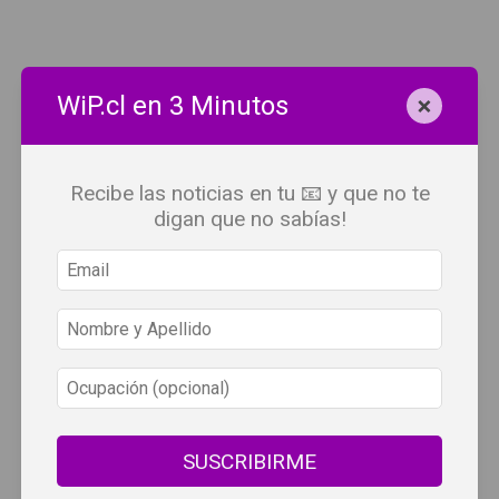
×
WiP.cl en 3 Minutos
Recibe las noticias en tu 📧 y que no te
digan que no sabías!
SUSCRIBIRME