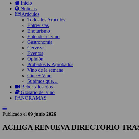
Inicio
Noticias
Artículos
Todos los Artículos
Entrevistas
Enoturismo
Entender el vino
Gastronomía
Cervezas
Eventos
Opinión
Probados & Aprobados
Vino de la semana
Cine + Vino
Supimos que…
Beber x los ojos
Glosario del vino
PANORAMAS
Publicado el
09 junio 2026
ACHIGA RENUEVA DIRECTORIO TRAS