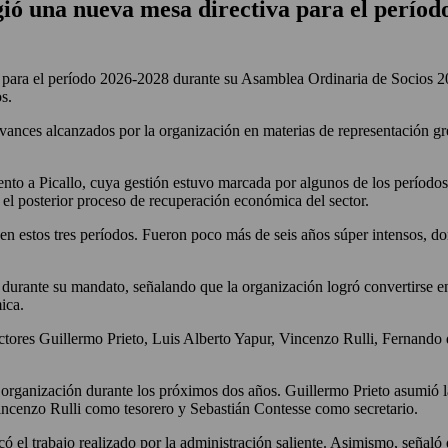
gió una nueva mesa directiva para el perío
para el período 2026-2028 durante su Asamblea Ordinaria de Socios 20
s.
avances alcanzados por la organización en materias de representación gre
to a Picallo, cuya gestión estuvo marcada por algunos de los períodos
 el posterior proceso de recuperación económica del sector.
 en estos tres períodos. Fueron poco más de seis años súper intensos, d
urante su mandato, señalando que la organización logró convertirse en u
ica.
ectores Guillermo Prieto, Luis Alberto Yapur, Vincenzo Rulli, Fernando 
la organización durante los próximos dos años. Guillermo Prieto asumi
incenzo Rulli como tesorero y Sebastián Contesse como secretario.
có el trabajo realizado por la administración saliente. Asimismo, señaló 