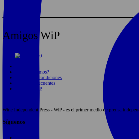
Amigos WiP
Home
¿Quiénes somos?
Términos y condiciones
Preguntas frecuentes
Filosofía WIP
Wine Independent Press - WiP - es el primer medio de prensa independi
Síguenos