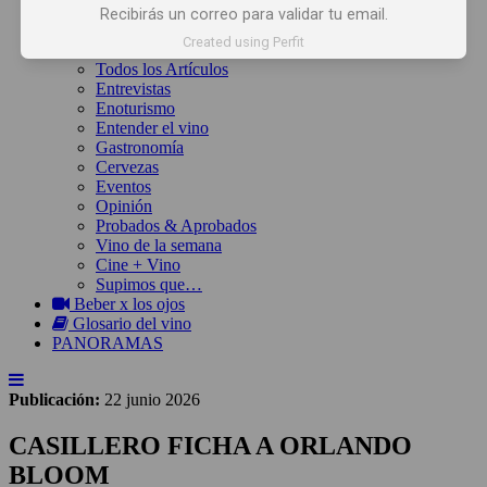
Inicio
Recibirás un correo para validar tu email.
Noticias
Created using Perfit
Artículos
Todos los Artículos
Entrevistas
Enoturismo
Entender el vino
Gastronomía
Cervezas
Eventos
Opinión
Probados & Aprobados
Vino de la semana
Cine + Vino
Supimos que…
Beber x los ojos
Glosario del vino
PANORAMAS
Publicación:
22 junio 2026
CASILLERO FICHA A ORLANDO
BLOOM