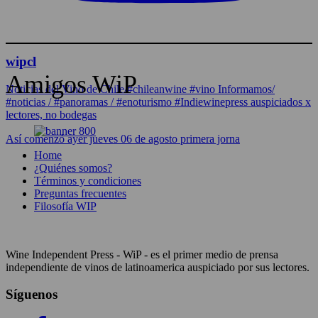
wipcl
Amigos WiP
Noticias del Vino de Chile/#chileanwine #vino Informamos/
#noticias / #panoramas / #enoturismo #Indiewinepress auspiciados x
lectores, no bodegas
Así comenzó ayer jueves 06 de agosto primera jorna
Home
¿Quiénes somos?
Términos y condiciones
Preguntas frecuentes
Filosofía WIP
Wine Independent Press - WiP - es el primer medio de prensa
independiente de vinos de latinoamerica auspiciado por sus lectores.
Síguenos