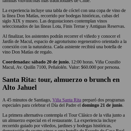
familias vitivinícolas más tradicionales de Chile.
La experiencia incluye una tabla de cóctel con una copa de vino de
la línea Don Matías, recorrido por bodegas históricas, cubas del
siglo XIX y museo. Las degustaciones contemplan vinos
seleccionados de las líneas Lota, Finis Terrae y Antiguas Reservas.
Al finalizar, los asistentes podrán recorrer el viñedo y conocer el
Jardín de Macul, espacio de agroturismo regenerativo orientado a la
conexión con la naturaleza. Cada asistente recibirá una botella de
vino Don Matías de regalo.
Coordenadas:
sábado 20 de junio
, 12:00 horas. Viña Cousiño
Macul, Av. Quilín 7100, Peñalolén. Valor: $60.000 por persona.
Santa Rita: tour, almuerzo o brunch en
Alto Jahuel
A 45 minutos de Santiago,
Viña Santa Rita
preparó dos programas
especiales para celebrar el Día del Padre el
domingo 21 de junio
.
La primera alternativa contempla el Tour Clásico de la viña junto a
un almuerzo especial en el restaurante. La experiencia incluye
recorrido guiado por viñedos, jardines y bodegas históricas,
degustación de cuatro vinos y una botella de Escudo de Casa Real