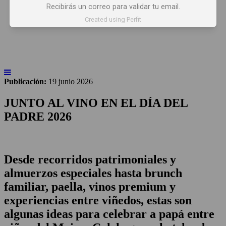
Recibirás un correo para validar tu email.
INICIO
NOTICIAS
ARTÍCULOS
Created using Perfit
BEBER X LOS OJOS
GLOSARIO DEL VINO
PANORAMAS
Publicación:
19 junio 2026
JUNTO AL VINO EN EL DÍA DEL
PADRE 2026
Desde recorridos patrimoniales y
almuerzos especiales hasta brunch
familiar, paella, vinos premium y
experiencias entre viñedos, estas son
algunas ideas para celebrar a papá entre