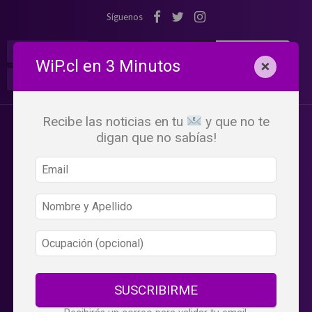
Síguenos
¡Suscribete!
Iniciar Sesión
WiP.cl en 3 Minutos
×
Buscar:
Beneficios
WiP
Recibe las noticias en tu
y que no te
digan que no sabías!
SUSCRIBIRME