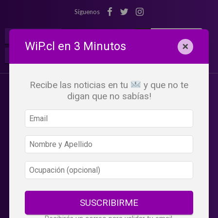
Síguenos
¡Suscribete!
Iniciar Sesión
WiP.cl en 3 Minutos
×
Buscar:
Beneficios
WiP
Recibe las noticias en tu
y que no te
digan que no sabías!
SUSCRIBIRME