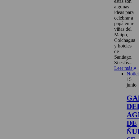
estas son
algunas
ideas para
celebrar a
papá entre
viñas del
Maipo,
Colchagua
y hoteles
de
Santiago.
Si estás...
Leer más
Notici
15
junio
GA
DE
AG
DE
ÑU