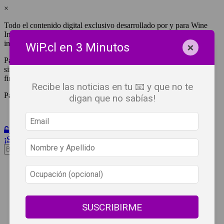
×
Todo el contenido digital exclusivo desarrollado por y para Wine
Independent Press Chile, cuenta con derechos de propiedad
intelectual.
×
WiP.cl en 3 Minutos
Para tener acceso a una copia y/o impresión de cualquiera de ellos
sin fines de lucro, debes ser #SuscriptorWiP.^Para su réplica con
fines comerciales debes contactar al e-mail
editor@wip.cl
.
Recibe las noticias en tu 📧 y que no te
Pagas una sola vez al año y disfrutas por 12 meses.
digan que no sabías!
Iniciar Sesión
¡Suscribete!
Beneficios
WiP
Buscar:
Síguenos
SUSCRIBIRME