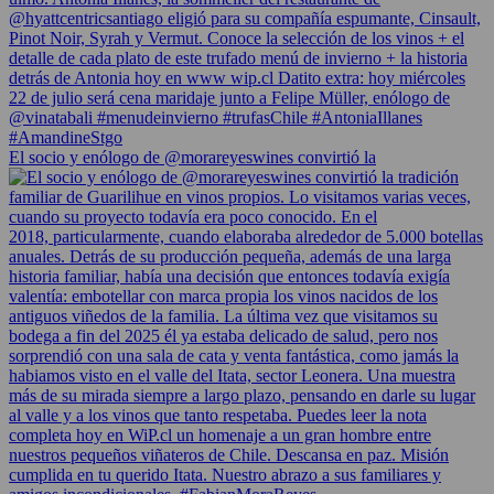
El socio y enólogo de @morareyeswines convirtió la