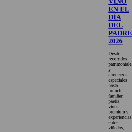
VINO
EN EL
DÍA
DEL
PADRE
2026
Desde
recorridos
patrimoniale
y
almuerzos
especiales
hasta
brunch
familiar,
paella,
vinos
premium y
experiencias
entre
viñedos,