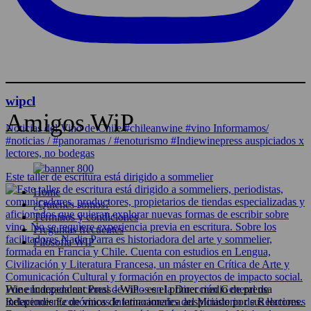
wipcl
Amigos WiP
Noticias del Vino de Chile/#chileanwine #vino Informamos/
#noticias / #panoramas / #enoturismo #Indiewinepress auspiciados x
lectores, no bodegas
Este taller de escritura está dirigido a sommelier
Home
¿Quiénes somos?
Términos y condiciones
Preguntas frecuentes
Filosofía WIP
Wine Independent Press - WiP - es el primer medio de prensa
independiente de vinos de latinoamerica auspiciado por sus lectores.