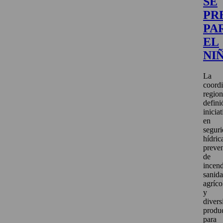
SE
PR
PA
EL
NI
La
coord
region
defini
inicia
en
segur
hídric
preve
de
incend
sanid
agríco
y
divers
produ
para