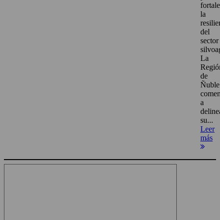
fortal
la
resili
del
sector
silvoa
La
Regió
de
Ñuble
come
a
deline
su...
Leer
más