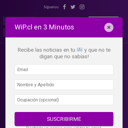
Síguenos
¡Suscribete!
Iniciar Sesión
WiP.cl en 3 Minutos
×
Buscar:
Beneficios
WiP
Recibe las noticias en tu
y que no te
digan que no sabías!
SUSCRIBIRME