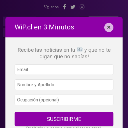
Síguenos
¡Suscribete!
Iniciar Sesión
WiP.cl en 3 Minutos
×
Buscar:
Beneficios
WiP
Recibe las noticias en tu
y que no te
digan que no sabías!
SUSCRIBIRME