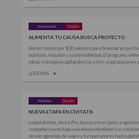
Innovación
10 julio
ALIMENTA TU CAUSA BUSCA PROYECTO
Abren fondos por $30 millones para financiar proyecto
nutrición, inclusión y sustentabilidad. El programa «Al
Ideal, entregará capital directo a tres organizaciones p
LEER MÁS
Noticias
02 julio
NUEVA ETAPA EN CIVITATIS
La plataforma, ahora Pro, busca crecer junto a agencia
compañía reunió bajo una misma identidad sus solucione
desde agencias de viajes y turoperadores hasta plataf