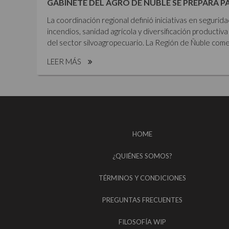
GABINETE DEL AGRO DE ÑUBLE SE PREPARA P
La coordinación regional definió iniciativas en segurid
incendios, sanidad agrícola y diversificación productiva 
del sector silvoagropecuario. La Región de Ñuble comen
LEER MÁS
HOME
¿QUIÉNES SOMOS?
TÉRMINOS Y CONDICIONES
PREGUNTAS FRECUENTES
FILOSOFÍA WIP