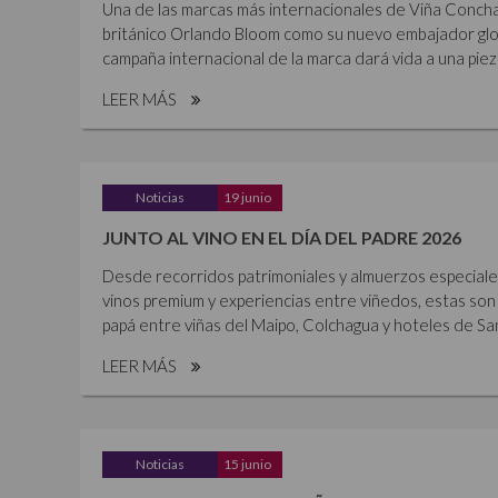
Una de las marcas más internacionales de Viña Concha 
británico Orlando Bloom como su nuevo embajador glob
campaña internacional de la marca dará vida a una piez
LEER MÁS
Noticias
19 junio
JUNTO AL VINO EN EL DÍA DEL PADRE 2026
Desde recorridos patrimoniales y almuerzos especiales 
vinos premium y experiencias entre viñedos, estas son 
papá entre viñas del Maipo, Colchagua y hoteles de Sant
LEER MÁS
Noticias
15 junio