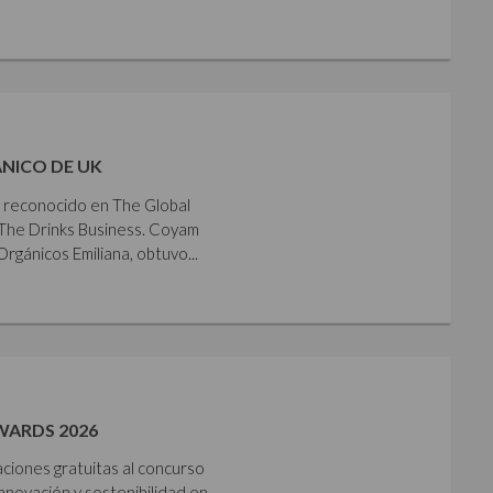
NICO DE UK
e reconocido en The Global
The Drinks Business. Coyam
gánicos Emiliana, obtuvo...
WARDS 2026
aciones gratuitas al concurso
nnovación y sostenibilidad en