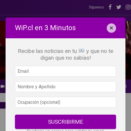
Síguenos
WiP.cl en 3 Minutos
×
Recibe las noticias en tu
y que no te
digan que no sabías!
BEBER X LOS OJOS
GLOSARIO DEL VINO
PANORAMAS
SUSCRIBIRME