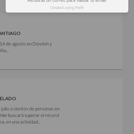
Recibirás un correo para validar tu email.
Created using Perfit
SANTIAGO
y 14 de agosto en Dondoh y
ña...
HELADO
 julio a cientos de personas en
Chile buscará superar el récord
 en una actividad...