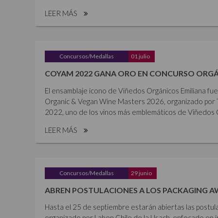
LEER MÁS
Concursos/Medallas
01 julio
COYAM 2022 GANA ORO EN CONCURSO ORGÁ
El ensamblaje ícono de Viñedos Orgánicos Emiliana fu
Organic & Vegan Wine Masters 2026, organizado por 
2022, uno de los vinos más emblemáticos de Viñedos Or
LEER MÁS
Concursos/Medallas
29 junio
ABREN POSTULACIONES A LOS PACKAGING A
Hasta el 25 de septiembre estarán abiertas las postul
organizado por Laben Chile de la Usach, enfocado en i