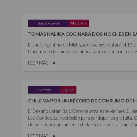
Gastronomía
04 agosto
TOMÁS KALIKA COCINARÁ DOS NOCHES EN 
El chef argentino de Mishiguene se presentará el 13 
Dagán, con dos menús colaborativos en compañía de Vi
LEER MÁS
Eventos
29 julio
CHILE VA POR UN RÉCORD DE CONSUMO DE 
El Desafío Latam Bajo Cero reunirá este viernes 31 de
Las Condes. La inscripción para participar es gratuita. 
de personas consumiendo helado de manera simultánea,
LEER MÁS