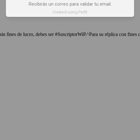
Recibirás un correo para validar tu email.
Created using Perfit
sin fines de lucro, debes ser #SuscriptorWiP.^Para su réplica con fines 