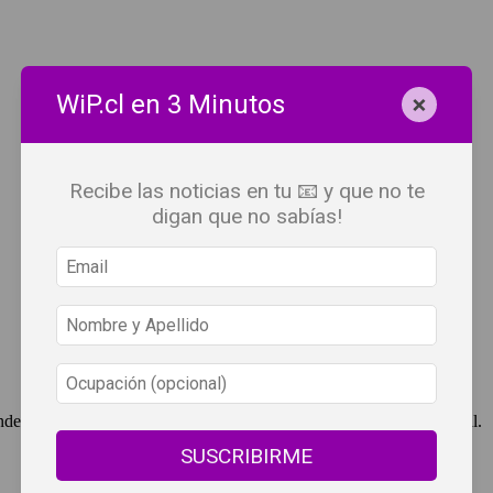
×
WiP.cl en 3 Minutos
Recibe las noticias en tu 📧 y que no te
digan que no sabías!
ndependent Press Chile, cuenta con derechos de propiedad intelectual.
SUSCRIBIRME