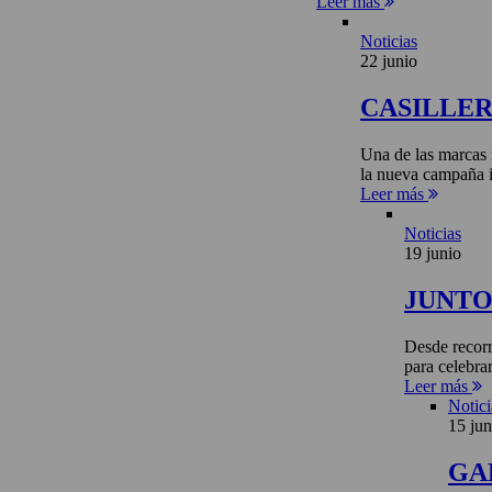
Leer más
Noticias
22 junio
CASILLE
Una de las marcas 
la nueva campaña i
Leer más
Noticias
19 junio
JUNTO 
Desde recorr
para celebra
Leer más
Notici
15 jun
GA