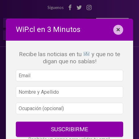
Síguenos
¡Suscribete!
Iniciar Sesión
WiP.cl en 3 Minutos
×
Buscar:
Beneficios
WiP
Recibe las noticias en tu
y que no te
digan que no sabías!
SUSCRIBIRME