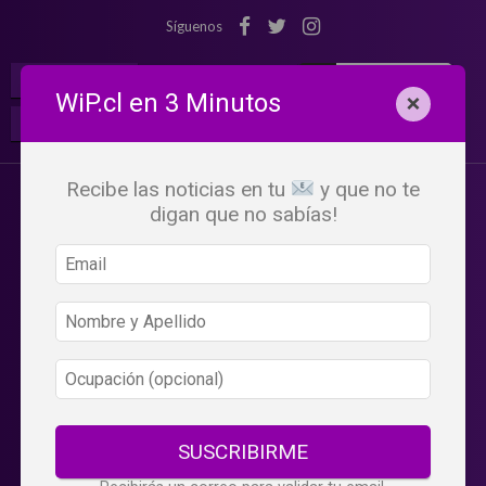
Síguenos
¡Suscribete!
Iniciar Sesión
WiP.cl en 3 Minutos
×
Buscar:
Beneficios
WiP
Recibe las noticias en tu
y que no te
digan que no sabías!
SUSCRIBIRME