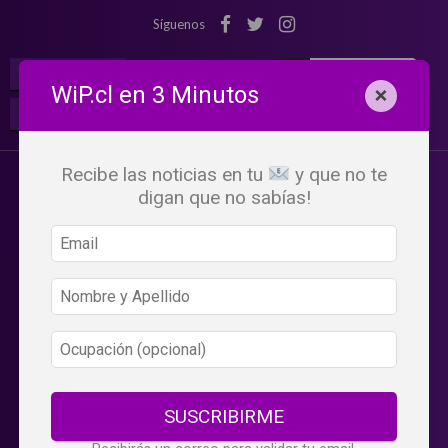
Síguenos
¡Suscribete!
Iniciar Sesión
WiP.cl en 3 Minutos
×
Buscar:
Beneficios
WiP
Recibe las noticias en tu
y que no te
digan que no sabías!
SUSCRIBIRME