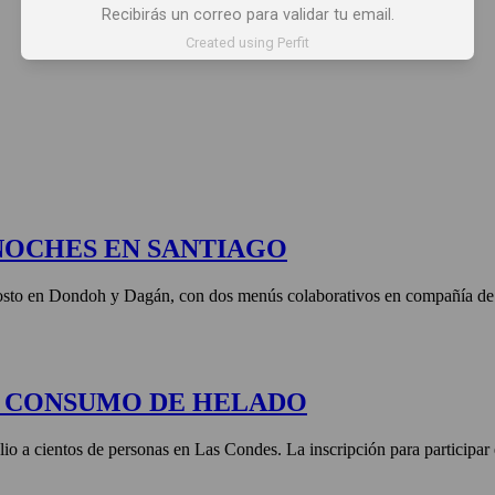
Recibirás un correo para validar tu email.
 X LOS OJOS
GLOSARIO DEL VINO
PANORAMAS
Created using Perfit
NOCHES EN SANTIAGO
agosto en Dondoh y Dagán, con dos menús colaborativos en compañía de 
E CONSUMO DE HELADO
lio a cientos de personas en Las Condes. La inscripción para participar