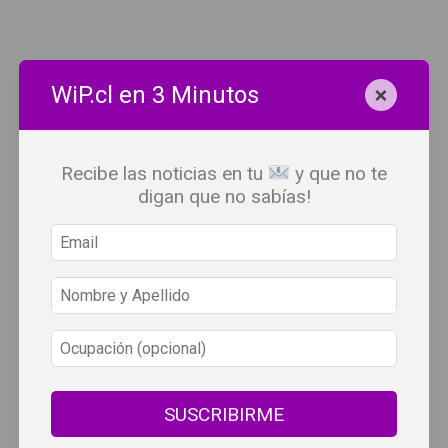
×
WiP.cl en 3 Minutos
Recibe las noticias en tu
y que no te
digan que no sabías!
SUSCRIBIRME