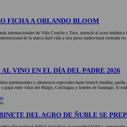
RO FICHA A ORLANDO BLOOM
más internacionales de Viña Concha y Toro, anunció al actor británic
nternacional de la marca dará vida a una pieza audiovisual centrada en.
AL VINO EN EL DÍA DEL PADRE 2026
idos patrimoniales y almuerzos especiales hasta brunch familiar, paella
r a papá entre viñas del Maipo, Colchagua y hoteles de Santiago. Si está
as
io
BINETE DEL AGRO DE ÑUBLE SE PREP
rdinación regional definió iniciativas en seguridad hídrica, prevención 