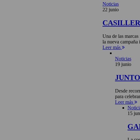
Noticias
22 junio
CASILLE
Una de las marcas 
la nueva campaña i
Leer más
Noticias
19 junio
JUNTO 
Desde recorr
para celebra
Leer más
Notici
15 jun
GA
La coo