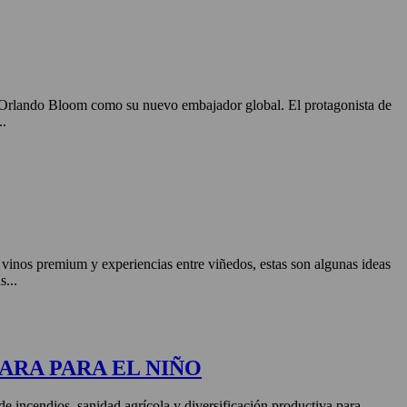
o Orlando Bloom como su nuevo embajador global. El protagonista de
..
, vinos premium y experiencias entre viñedos, estas son algunas ideas
s...
ARA PARA EL NIÑO
de incendios, sanidad agrícola y diversificación productiva para