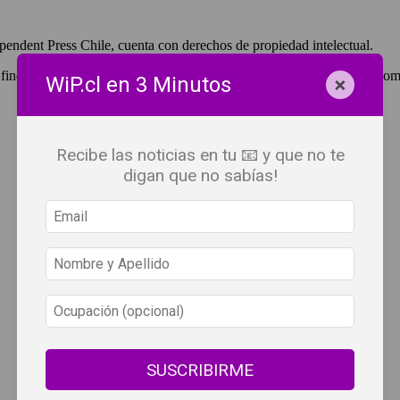
pendent Press Chile, cuenta con derechos de propiedad intelectual.
 fines de lucro, debes ser #SuscriptorWiP.^Para su réplica con fines com
×
WiP.cl en 3 Minutos
Recibe las noticias en tu 📧 y que no te
digan que no sabías!
SUSCRIBIRME