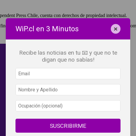
pendent Press Chile, cuenta con derechos de propiedad intelectual.
 fines de lucro, debes ser #SuscriptorWiP.^Para su réplica con fines com
×
WiP.cl en 3 Minutos
Recibe las noticias en tu 📧 y que no te
digan que no sabías!
SUSCRIBIRME