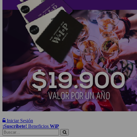
Iniciar Sesión
¡Suscribete!
Beneficios
WiP
Buscar: