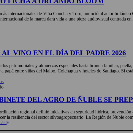
RO FICHA A ORLANDO BLOOM
más internacionales de Viña Concha y Toro, anunció al actor británic
nternacional de la marca dará vida a una pieza audiovisual centrada en.
AL VINO EN EL DÍA DEL PADRE 2026
idos patrimoniales y almuerzos especiales hasta brunch familiar, paella
r a papá entre viñas del Maipo, Colchagua y hoteles de Santiago. Si está
as
io
BINETE DEL AGRO DE ÑUBLE SE PREP
rdinación regional definió iniciativas en seguridad hídrica, prevención 
ecer la resiliencia del sector silvoagropecuario. La Región de Ñuble com
más