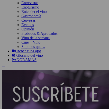
Entrevistas
Enoturismo
Entender el vino
Gastronomía
Cervezas
Eventos
Opinión
Probados & Aprobados
Vino de la semana
Cine + Vino
Supimos que…
Beber x los ojos
Glosario del vino
PANORAMAS