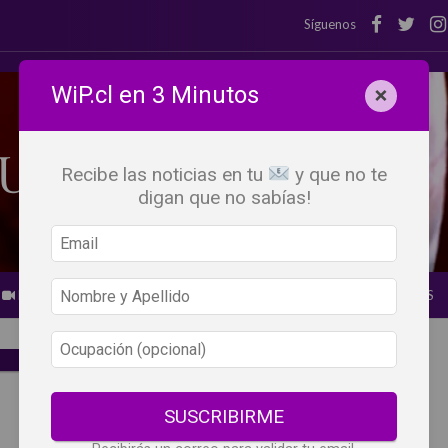
Síguenos
WiP.cl en 3 Minutos
×
Recibe las noticias en tu
y que no te
digan que no sabías!
BEBER X LOS OJOS
GLOSARIO DEL VINO
PANORAMAS
SUSCRIBIRME