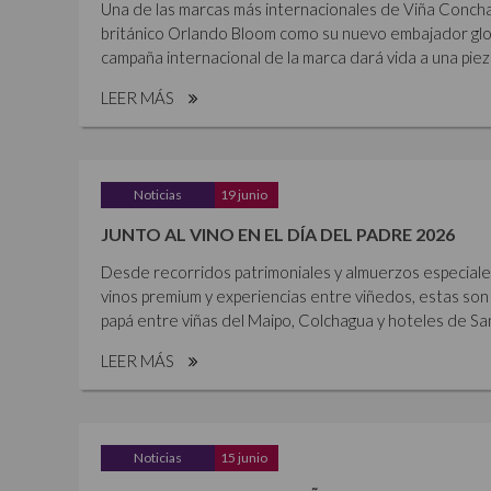
Una de las marcas más internacionales de Viña Concha 
británico Orlando Bloom como su nuevo embajador glob
campaña internacional de la marca dará vida a una piez
LEER MÁS
Noticias
19 junio
JUNTO AL VINO EN EL DÍA DEL PADRE 2026
Desde recorridos patrimoniales y almuerzos especiales 
vinos premium y experiencias entre viñedos, estas son 
papá entre viñas del Maipo, Colchagua y hoteles de Sant
LEER MÁS
Noticias
15 junio