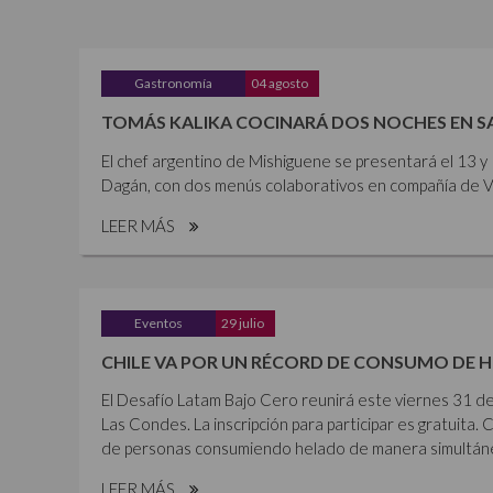
Gastronomía
04 agosto
TOMÁS KALIKA COCINARÁ DOS NOCHES EN 
El chef argentino de Mishiguene se presentará el 13 
Dagán, con dos menús colaborativos en compañía de Vi
LEER MÁS
Eventos
29 julio
CHILE VA POR UN RÉCORD DE CONSUMO DE 
El Desafío Latam Bajo Cero reunirá este viernes 31 de
Las Condes. La inscripción para participar es gratuita. 
de personas consumiendo helado de manera simultánea,
LEER MÁS