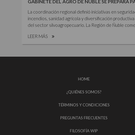
GABINETE DEL AGRO DE ÑUBLE SE PREPARA P
La coordinación regional definió iniciativas en segurid
incendios, sanidad agrícola y diversificación productiva 
del sector silvoagropecuario. La Región de Ñuble comen
LEER MÁS
HOME
¿QUIÉNES SOMOS?
TÉRMINOS Y CONDICIONES
PREGUNTAS FRECUENTES
FILOSOFÍA WIP