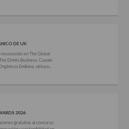
NICO DE UK
e reconocido en The Global
The Drinks Business. Coyam
gánicos Emiliana, obtuvo...
WARDS 2026
aciones gratuitas al concurso
nnovación y sostenibilidad en