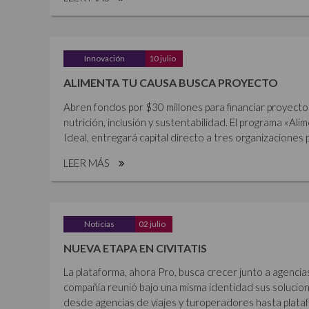
Innovación
10 julio
ALIMENTA TU CAUSA BUSCA PROYECTO
Abren fondos por $30 millones para financiar proyecto
nutrición, inclusión y sustentabilidad. El programa «Al
Ideal, entregará capital directo a tres organizaciones p
LEER MÁS
Noticias
02 julio
NUEVA ETAPA EN CIVITATIS
La plataforma, ahora Pro, busca crecer junto a agencia
compañía reunió bajo una misma identidad sus solucione
desde agencias de viajes y turoperadores hasta plataf