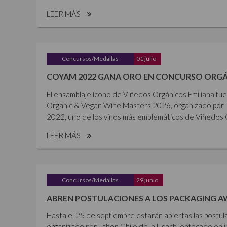
LEER MÁS
Concursos/Medallas
01 julio
COYAM 2022 GANA ORO EN CONCURSO ORGÁ
El ensamblaje ícono de Viñedos Orgánicos Emiliana fu
Organic & Vegan Wine Masters 2026, organizado por 
2022, uno de los vinos más emblemáticos de Viñedos Or
LEER MÁS
Concursos/Medallas
29 junio
ABREN POSTULACIONES A LOS PACKAGING A
Hasta el 25 de septiembre estarán abiertas las postul
organizado por Laben Chile de la Usach, enfocado en i