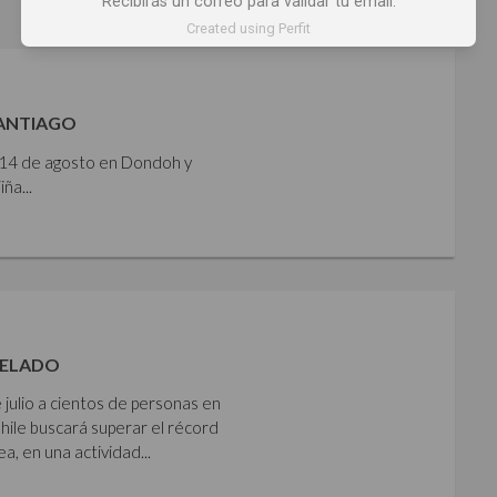
Recibirás un correo para validar tu email.
Created using Perfit
SANTIAGO
y 14 de agosto en Dondoh y
ña...
HELADO
 julio a cientos de personas en
Chile buscará superar el récord
 en una actividad...