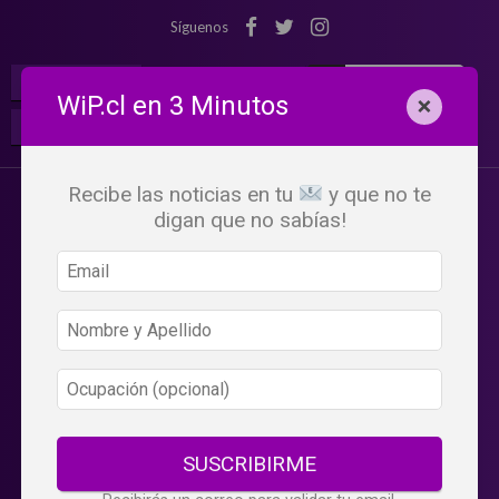
Síguenos
¡Suscribete!
Iniciar Sesión
WiP.cl en 3 Minutos
×
Buscar:
Beneficios
WiP
Recibe las noticias en tu
y que no te
digan que no sabías!
SUSCRIBIRME