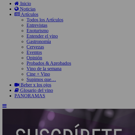
Inicio
Noticias
Artículos
Todos los Artículos
Entrevistas
Enoturismo
Entender el vino
Gastronomía
Cervezas
Eventos
Opinión
Probados & Aprobados
Vino de la semana
Cine + Vino
Supimos que…
Beber x los ojos
Glosario del vino
PANORAMAS