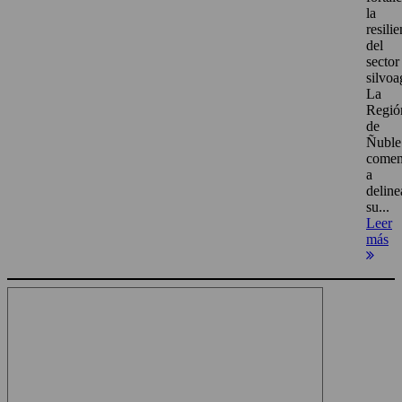
la
resili
del
sector
silvoa
La
Regió
de
Ñuble
come
a
deline
su...
Leer
más