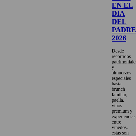
EN EL
DÍA
DEL
PADRE
2026
Desde
recorridos
patrimoniale
y
almuerzos
especiales
hasta
brunch
familiar,
paella,
vinos
premium y
experiencias
entre
viñedos,
estas son