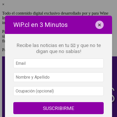
×
Todo el contenido digital exclusivo desarrollado por y para Wine
Independent Press Chile, cuenta con derechos de propiedad
intelectual.
×
WiP.cl en 3 Minutos
Para tener acceso a una copia y/o impresión de cualquiera de ellos
sin fines de lucro, debes ser #SuscriptorWiP.^Para su réplica con
fines comerciales debes contactar al e-mail
editor@wip.cl
.
Recibe las noticias en tu 📧 y que no te
Pagas una sola vez al año y disfrutas por 12 meses.
digan que no sabías!
SUSCRIBIRME