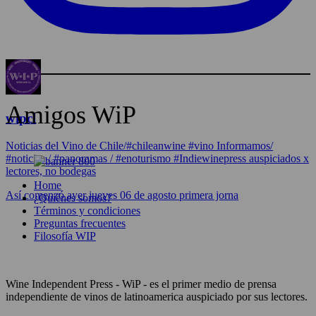
Amigos WiP
wipcl
Noticias del Vino de Chile/#chileanwine #vino Informamos/
#noticias / #panoramas / #enoturismo #Indiewinepress auspiciados x
lectores, no bodegas
Home
Así comenzó ayer jueves 06 de agosto primera jorna
¿Quiénes somos?
Términos y condiciones
Preguntas frecuentes
Filosofía WIP
Wine Independent Press - WiP - es el primer medio de prensa
independiente de vinos de latinoamerica auspiciado por sus lectores.