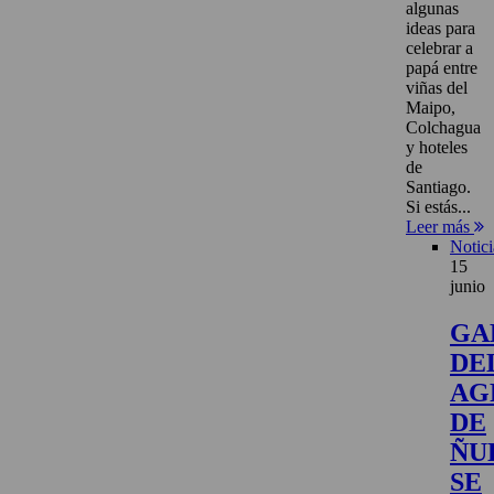
algunas
ideas para
celebrar a
papá entre
viñas del
Maipo,
Colchagua
y hoteles
de
Santiago.
Si estás...
Leer más
Notici
15
junio
GA
DE
AG
DE
ÑU
SE