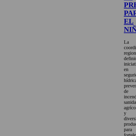
PR
PA
EL
NI
La
coord
region
defini
inicia
en
segur
hídric
preve
de
incend
sanid
agríco
y
divers
produ
para
fortal