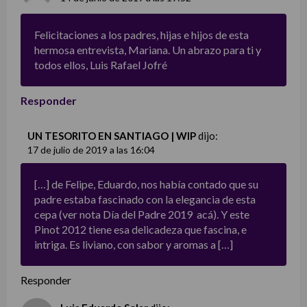
Felicitaciones a los padres, hijas e hijos de esta
hermosa entrevista, Mariana. Un abrazo para ti y
todos ellos, Luis Rafael Jofré
Responder
UN TESORITO EN SANTIAGO | WIP
dijo:
17 de julio de 2019 a las 16:04
[…] de Felipe, Eduardo, nos había contado que su
padre estaba fascinado con la elegancia de esta
cepa (ver nota Día del Padre 2019 acá). Y este
Pinot 2012 tiene esa delicadeza que fascina, e
intriga. Es liviano, con sabor y aromas a […]
Responder