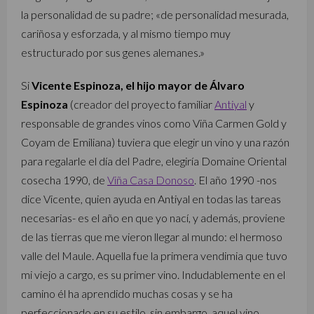
la personalidad de su padre; «de personalidad mesurada,
cariñosa y esforzada, y al mismo tiempo muy
estructurado por sus genes alemanes.»
Si
Vicente Espinoza, el hijo mayor de Álvaro
Espinoza
(creador del proyecto familiar
Antiyal
y
responsable de grandes vinos como Viña Carmen Gold y
Coyam de Emiliana) tuviera que elegir un vino y una razón
para regalarle el día del Padre, elegiría Domaine Oriental
cosecha 1990, de
Viña Casa Donoso
. El año 1990 -nos
dice Vicente, quien ayuda en Antiyal en todas las tareas
necesarias- es el año en que yo nací, y además, proviene
de las tierras que me vieron llegar al mundo: el hermoso
valle del Maule. Aquella fue la primera vendimia que tuvo
mi viejo a cargo, es su primer vino. Indudablemente en el
camino él ha aprendido muchas cosas y se ha
perfeccionado en su estilo, sin embargo aquel vino