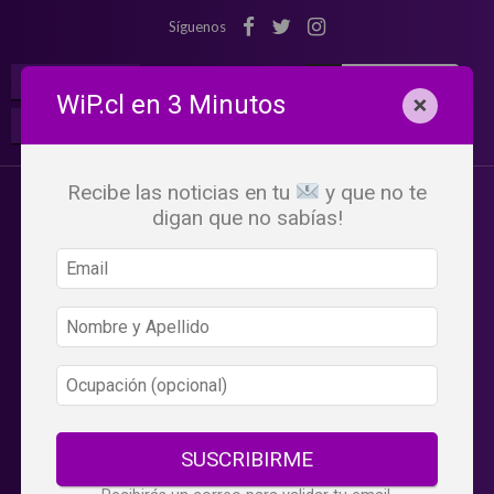
Síguenos
¡Suscribete!
Iniciar Sesión
WiP.cl en 3 Minutos
×
Buscar:
Beneficios
WiP
Recibe las noticias en tu
y que no te
digan que no sabías!
SUSCRIBIRME