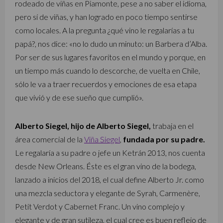
rodeado de viñas en Piamonte, pese a no saber el idioma,
pero sí de viñas, y han logrado en poco tiempo sentirse
como locales. A la pregunta ¿qué vino le regalarías a tu
papá?, nos dice: «no lo dudo un minuto: un Barbera d’Alba.
Por ser de sus lugares favoritos en el mundo y porque, en
un tiempo más cuando lo descorche, de vuelta en Chile,
sólo le va a traer recuerdos y emociones de esa etapa
que vivió y de ese sueño que cumplió».
Alberto Siegel, hijo de Alberto Siegel,
trabaja en el
área comercial de la
Viña Siegel
,
fundada por su padre.
Le regalaría a su padre o jefe un Ketrán 2013, nos cuenta
desde New Orleans. Éste es el gran vino de la bodega,
lanzado a inicios del 2018, el cual define Alberto Jr. como
una mezcla seductora y elegante de Syrah, Carmenère,
Petit Verdot y Cabernet Franc. Un vino complejo y
elegante y de gran sutileza, el cual cree es buen reflejo de