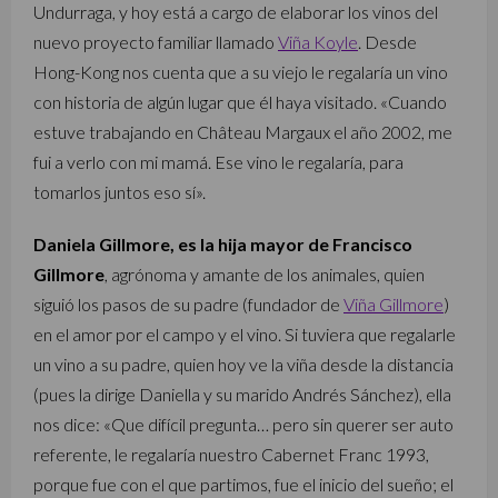
Undurraga, y hoy está a cargo de elaborar los vinos del
nuevo proyecto familiar llamado
Viña Koyle
. Desde
Hong-Kong nos cuenta que a su viejo le regalaría un vino
con historia de algún lugar que él haya visitado. «Cuando
estuve trabajando en Château Margaux el año 2002, me
fui a verlo con mi mamá. Ese vino le regalaría, para
tomarlos juntos eso sí».
Daniela Gillmore, es la hija mayor de Francisco
Gillmore
, agrónoma y amante de los animales, quien
siguió los pasos de su padre (fundador de
Viña Gillmore
)
en el amor por el campo y el vino. Si tuviera que regalarle
un vino a su padre, quien hoy ve la viña desde la distancia
(pues la dirige Daniella y su marido Andrés Sánchez), ella
nos dice: «Que difícil pregunta… pero sin querer ser auto
referente, le regalaría nuestro Cabernet Franc 1993,
porque fue con el que partimos, fue el inicio del sueño; el