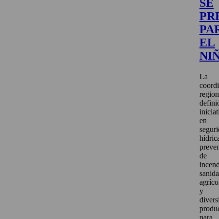
SE
PR
PA
EL
NI
La
coord
region
defini
inicia
en
segur
hídric
preve
de
incend
sanid
agríco
y
divers
produ
para