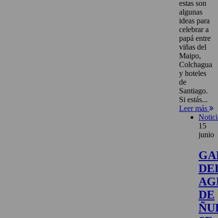
estas son
algunas
ideas para
celebrar a
papá entre
viñas del
Maipo,
Colchagua
y hoteles
de
Santiago.
Si estás...
Leer más
Notici
15
junio
GA
DE
AG
DE
ÑU