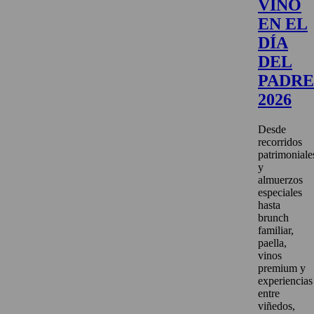
VINO
EN EL
DÍA
DEL
PADRE
2026
Desde
recorridos
patrimoniale
y
almuerzos
especiales
hasta
brunch
familiar,
paella,
vinos
premium y
experiencias
entre
viñedos,