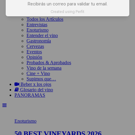
Inicio
Recibirás un correo para validar tu email.
Noticias
Created using Perfit
Artículos
Todos los Artículos
Entrevistas
Enoturismo
Entender el vino
Gastronomía
Cervezas
Eventos
Opinión
Probados & Aprobados
Vino de la semana
Cine + Vino
Supimos que…
Beber x los ojos
Glosario del vino
PANORAMAS
Enoturismo
50 BEST VINEYARDS 2026