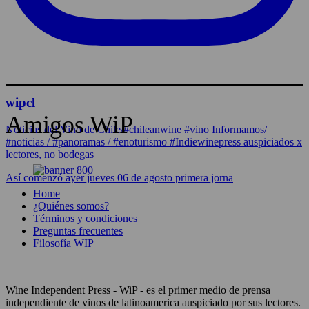
wipcl
Amigos WiP
Noticias del Vino de Chile/#chileanwine #vino Informamos/
#noticias / #panoramas / #enoturismo #Indiewinepress auspiciados x
lectores, no bodegas
Así comenzó ayer jueves 06 de agosto primera jorna
Home
¿Quiénes somos?
Términos y condiciones
Preguntas frecuentes
Filosofía WIP
Wine Independent Press - WiP - es el primer medio de prensa
independiente de vinos de latinoamerica auspiciado por sus lectores.