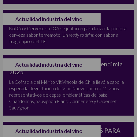
LO QUE LE FALTABA AL PIPEÑO
Actualidad industria del vino
NotCo y Cervecería LOA se juntaron para lanzar la primera
cerveza sabor terremoto. Un
ready to drink
con sabor al
trago típico del 18.
Chile celebra la excelencia de la vendimia
Actualidad industria del vino
2025
La Cofradía del Mérito Vitivinícola de Chile llevó a cabo la
esperada degustación del Vino Nuevo, junto a 12 vinos
representativos de cepas emblemáticas del país:
Chardonnay, Sauvignon Blanc, Carmenere y Cabernet
Sauvignon.
EXPOSITORES SELECCIONADOS PARA
Actualidad industria del vino