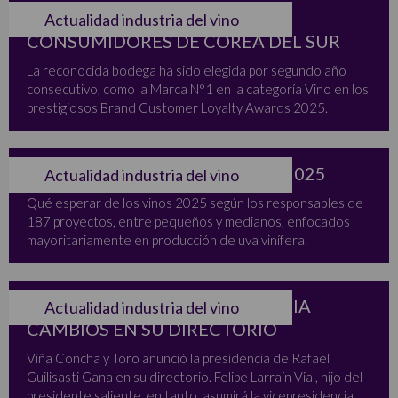
VIÑA MONTES PREMIADA POR
Actualidad industria del vino
CONSUMIDORES DE COREA DEL SUR
La reconocida bodega ha sido elegida por segundo año
consecutivo, como la Marca N°1 en la categoría Vino en los
prestigiosos Brand Customer Loyalty Awards 2025.
TEMPORADA COSECHA 2024-2025
Actualidad industria del vino
Qué esperar de los vinos 2025 según los responsables de
187 proyectos, entre pequeños y medianos, enfocados
mayoritariamente en producción de uva vinífera.
VIÑA CONCHA Y TORO ANUNCIA
Actualidad industria del vino
CAMBIOS EN SU DIRECTORIO
Viña Concha y Toro anunció la presidencia de Rafael
Guilisasti Gana en su directorio. Felipe Larraín Vial, hijo del
presidente saliente, en tanto, asumirá la vicepresidencia.