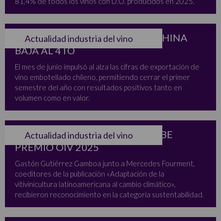
81,4% de todos los vinos con D.O. producidos en 2025.
BRASIL SIGUE EN 1ER LUGAR, CHINA
Actualidad industria del vino
BAJA AL 4TO
El mes de junio impulsó al alza las cifras de exportación de
vino embotellado chileno, permitiendo cerrar el primer
semestre del año con resultados positivos tanto en
volumen como en valor.
INVESTIGADOR CHILENO RECIBE
Actualidad industria del vino
PREMIO OIV 2025
Gastón Gutiérrez Gamboa
junto a Mercedes Fourment,
coeditores de la publicación «Adaptación de la
vitivinicultura latinoamericana al cambio climático»,
recibieron reconocimiento en la categoría sustentabilidad.