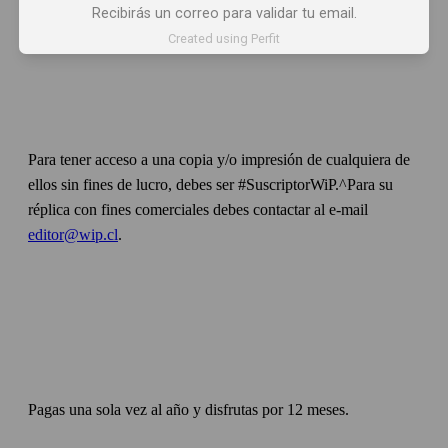
Recibirás un correo para validar tu email.
Created using Perfit
Para tener acceso a una copia y/o impresión de cualquiera de
ellos sin fines de lucro, debes ser #SuscriptorWiP.^Para su
réplica con fines comerciales debes contactar al e-mail
editor@wip.cl
.
Pagas una sola vez al año y disfrutas por 12 meses.