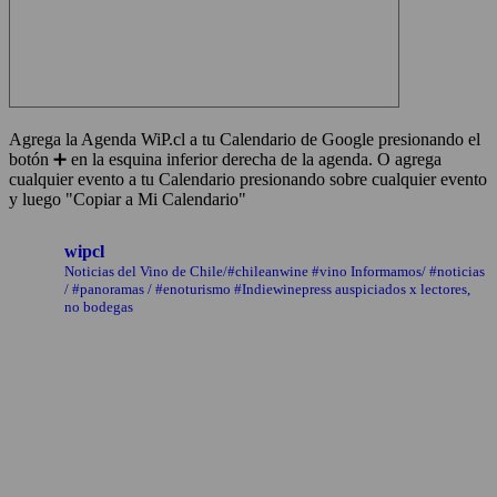
Agrega la Agenda WiP.cl a tu Calendario de Google presionando el
botón ➕ en la esquina inferior derecha de la agenda. O agrega
cualquier evento a tu Calendario presionando sobre cualquier evento
y luego "Copiar a Mi Calendario"
wipcl
Noticias del Vino de Chile/#chileanwine #vino Informamos/ #noticias
/ #panoramas / #enoturismo #Indiewinepress auspiciados x lectores,
no bodegas