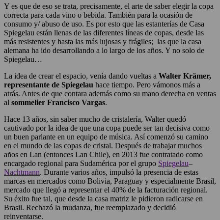
Y es que de eso se trata, precisamente, el arte de saber elegir la copa
correcta para cada vino o bebida. También para la ocasión de
consumo y/ abuso de uso. Es por esto que las estanterías de Casa
Spiegelau están llenas de las diferentes líneas de copas, desde las
más resistentes y hasta las más lujosas y frágiles; las que la casa
alemana ha ido desarrollando a lo largo de los años. Y no solo de
Spiegelau…
La idea de crear el espacio, venía dando vueltas a
Walter Krämer,
representante de Spiegelau
hace tiempo. Pero vámonos más a
atrás. Antes de que contara además como su mano derecha en ventas
al
sommelier Francisco Vargas
.
Hace 13 años, sin saber mucho de cristalería, Walter quedó
cautivado por la idea de que una copa puede ser tan decisiva como
un buen parlante en un equipo de música. Así comenzó su camino
en el mundo de las copas de cristal. Después de trabajar muchos
años en Lan (entonces Lan Chile), en 2013 fue contratado como
encargado regional para Sudamérica por el grupo
Spiegelau
–
Nachtmann
. Durante varios años, impulsó la presencia de estas
marcas en mercados como Bolivia, Paraguay y especialmente Brasil,
mercado que llegó a representar el 40% de la facturación regional.
Su éxito fue tal, que desde la casa matriz le pidieron radicarse en
Brasil. Rechazó la mudanza, fue reemplazado y decidió
reinventarse.