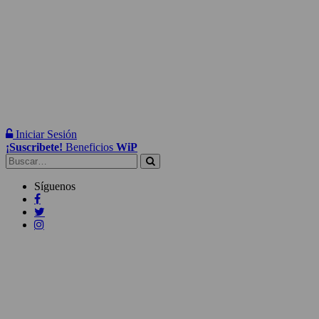
Iniciar Sesión
¡Suscribete!
Beneficios
WiP
Buscar:
Síguenos