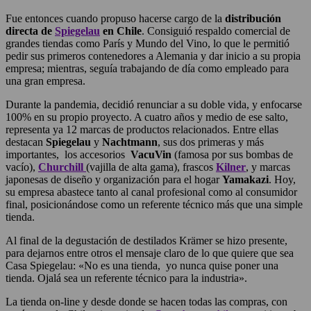
Fue entonces cuando propuso hacerse cargo de la
distribución
directa de
Spiegelau
en Chile
. Consiguió respaldo comercial de
grandes tiendas como París y Mundo del Vino, lo que le permitió
pedir sus primeros contenedores a Alemania y dar inicio a su propia
empresa; mientras, seguía trabajando de día como empleado para
una gran empresa.
Durante la pandemia, decidió renunciar a su doble vida, y enfocarse
100% en su propio proyecto. A cuatro años y medio de ese salto,
representa ya 12 marcas de productos relacionados. Entre ellas
destacan
Spiegelau
y
Nachtmann
, sus dos primeras y más
importantes, los accesorios
VacuVin
(famosa por sus bombas de
vacío),
Churchill
(vajilla de alta gama), frascos
Kilner
, y marcas
japonesas de diseño y organización para el hogar
Yamakazi
. Hoy,
su empresa abastece tanto al canal profesional como al consumidor
final, posicionándose como un referente técnico más que una simple
tienda.
Al final de la degustación de destilados Krämer se hizo presente,
para dejarnos entre otros el mensaje claro de lo que quiere que sea
Casa Spiegelau: «No es una tienda, yo nunca quise poner una
tienda. Ojalá sea un referente técnico para la industria».
La tienda on-line y desde donde se hacen todas las compras, con