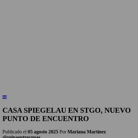
INICIO
NOTICIAS
ARTÍCULOS
BEBER X LOS OJOS
GLOSARIO DEL VINO
PANORAMAS
CASA SPIEGELAU EN STGO, NUEVO
PUNTO DE ENCUENTRO
Publicado el
05 agosto 2025
Por
Mariana Martínez
@reinaentrecopas