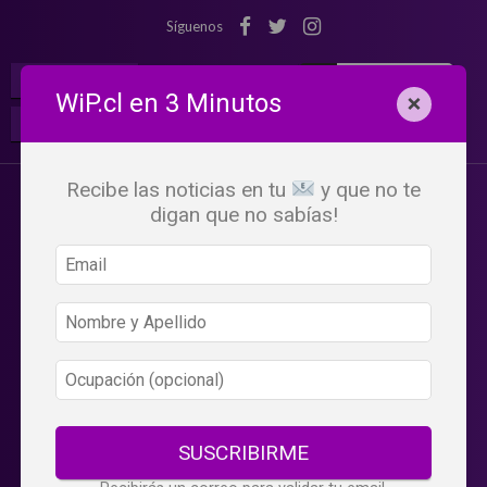
Síguenos
¡Suscribete!
Iniciar Sesión
WiP.cl en 3 Minutos
×
Buscar:
Beneficios
WiP
Recibe las noticias en tu
y que no te
digan que no sabías!
SUSCRIBIRME