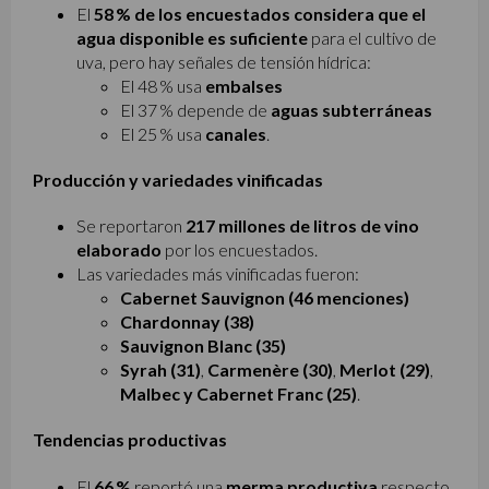
El
58 % de los encuestados considera que el
agua disponible es suficiente
para el cultivo de
uva, pero hay señales de tensión hídrica:
El 48 % usa
embalses
El 37 % depende de
aguas subterráneas
El 25 % usa
canales
.
Producción y variedades vinificadas
Se reportaron
217 millones de litros de vino
elaborado
por los encuestados.
Las variedades más vinificadas fueron:
Cabernet Sauvignon (46 menciones)
Chardonnay (38)
Sauvignon Blanc (35)
Syrah (31)
,
Carmenère (30)
,
Merlot (29)
,
Malbec y Cabernet Franc (25)
.
Tendencias productivas
El
66 %
reportó una
merma productiva
respecto