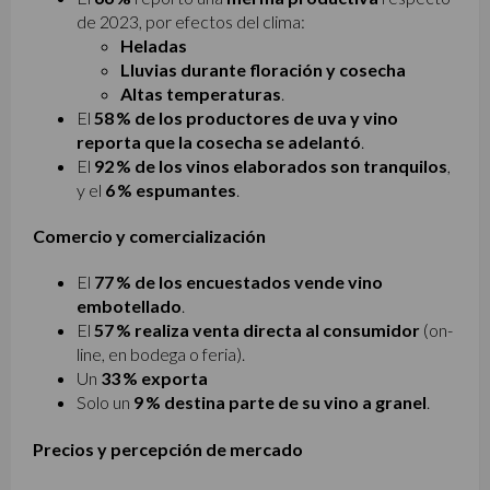
de 2023, por efectos del clima:
Heladas
Lluvias durante floración y cosecha
Altas temperaturas
.
El
58 % de los productores de uva y vino
reporta que la cosecha se adelantó
.
El
92 % de los vinos elaborados son tranquilos
,
y el
6 % espumantes
.
Comercio y comercialización
El
77 % de los encuestados vende vino
embotellado
.
El
57 % realiza venta directa al consumidor
(on-
line, en bodega o feria).
Un
33 % exporta
Solo un
9 % destina parte de su vino a granel
.
Precios y percepción de mercado