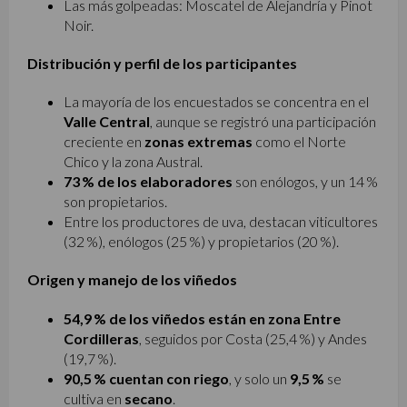
Las más golpeadas: Moscatel de Alejandría y Pinot
Noir.
Distribución y perfil de los participantes
La mayoría de los encuestados se concentra en el
Valle Central
, aunque se registró una participación
creciente en
zonas extremas
como el Norte
Chico y la zona Austral.
73 % de los elaboradores
son enólogos, y un 14 %
son propietarios.
Entre los productores de uva, destacan viticultores
(32 %), enólogos (25 %) y propietarios (20 %).
Origen y manejo de los viñedos
54,9 % de los viñedos están en zona Entre
Cordilleras
, seguidos por Costa (25,4 %) y Andes
(19,7 %).
90,5 % cuentan con riego
, y solo un
9,5 %
se
cultiva en
secano
.