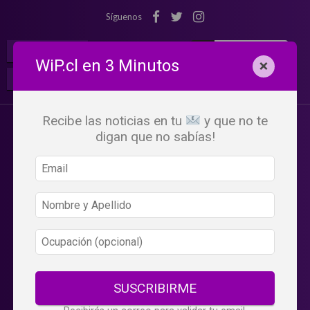
Síguenos
¡Suscribete!
Iniciar Sesión
WiP.cl en 3 Minutos
×
Buscar:
Beneficios
WiP
Recibe las noticias en tu
y que no te
digan que no sabías!
SUSCRIBIRME