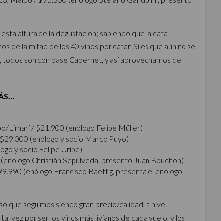
esta altura de la degustación; sabiendo que la cata
 de la mitad de los 40 vinos por catar. Si es que aún no se
as, todos son con base Cabernet, y así aprovechamos de
MÁS…
po/Limarí / $21.900 (enólogo Felipe Müller)
$29.000 (enólogo y socio Marco Puyo)
go y socio Felipe Uribe)
(enólogo Christián Sepúlveda, presentó Juan Bouchon)
99.990 (enólogo Francisco Baettig, presenta el enólogo
so que seguimos siendo gran precio/calidad, a nivel
al vez por ser los vinos más livianos de cada vuelo, y los