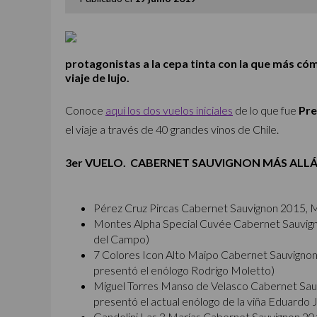
protagonistas a la cepa tinta con la que más cóm
viaje de lujo.
Conoce
aquí los dos vuelos iniciales
de lo que fue
Pre
el viaje a través de 40 grandes vinos de Chile.
3er VUELO. CABERNET SAUVIGNON MÁS ALLÁ
Pérez Cruz Pircas Cabernet Sauvignon 2015, 
Montes Alpha Special Cuvée Cabernet Sauvign
del Campo)
7 Colores Icon Alto Maipo Cabernet Sauvignon
presentó el enólogo Rodrigo Moletto)
Miguel Torres Manso de Velasco Cabernet Sau
presentó el actual enólogo de la viña Eduardo 
Gandolini Las 3 Marías Cabernet Sauvignon 20