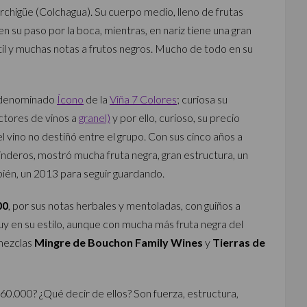
chigüe (Colchagua). Su cuerpo medio, lleno de frutas
n su paso por la boca, mientras, en nariz tiene una gran
olátil y muchas notas a frutos negros. Mucho de todo en su
todenominado
Ícono
de la
Viña 7 Colores
; curiosa su
tores de vinos a
granel)
y por ello, curioso, su precio
 vino no destiñó entre el grupo. Con sus cinco años a
inderos, mostró mucha fruta negra, gran estructura, un
bién, un 2013 para seguir guardando.
00
, por sus notas herbales y mentoladas, con guiños a
uy en su estilo, aunque con mucha más fruta negra del
 mezclas
Mingre de Bouchon Family Wines
y
Tierras de
60.000? ¿Qué decir de ellos? Son fuerza, estructura,