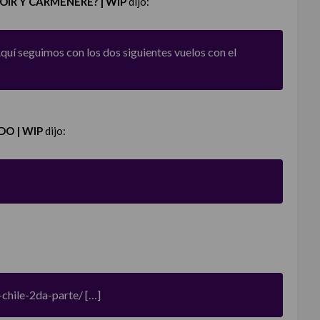
OIR Y CARMENÈRE? | WIP
dijo:
quí seguimos con los dos siguientes vuelos con el
DO | WIP
dijo:
-chile-2da-parte/
[…]