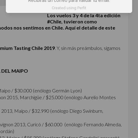
Recibirás un correo para validar tu email.
Created using Perfit
Los vuelos 3 y 4 de la 4ta edición
#Chile, tuvieron como
odos nos sentimos en Chile. Aquí el detalle de este
mium Tasting Chile 2019
. Y, sin más preámbulos, sigamos
 DEL MAIPO
Maipo / $30.000 (enólogo Germán Lyon)
on 2015, Marchigüe / $25.000 (enólogo Aurelio Montes
 2013, Maipo / $32.990 (enólogo Diego Swinburn,
vignon 2013, Curicó / $60.000 (enólogo Fernando Almeda,
Jordán)
13, Maipo / $95.300 (enólogo Stefano Gandolini, presentó