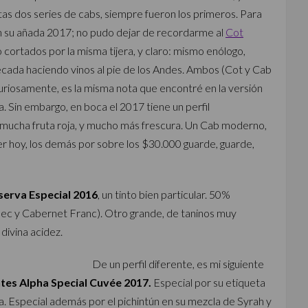
tas dos series de cabs, siempre fueron los primeros. Para
en su añada 2017; no pudo dejar de recordarme al
Cot
cortados por la misma tijera, y claro: mismo enólogo,
écada haciendo vinos al pie de los Andes. Ambos (Cot y Cab
curiosamente, es la misma nota que encontré en la versión
 Sin embargo, en boca el 2017 tiene un perfil
 mucha fruta roja, y mucho más frescura. Un Cab moderno,
er hoy, los demás por sobre los $30.000 guarde, guarde,
serva Especial 2016
, un tinto bien particular. 50%
ec y Cabernet Franc). Otro grande, de taninos muy
 divina acidez.
De un perfil diferente, es mi siguiente
es Alpha Special Cuvée 2017.
Especial por su etiqueta
 Especial además por el pichintún en su mezcla de Syrah y