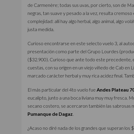
de Carmenère; todas sus uvas, por cierto, son de Mar
negras, tan suave y pesado a la vez, resulta cremoso e
complejidad: allí hay algo herbal, algo animal, algo v
justa medida.
Curioso encontrarse en este selecto vuelo 3, al au
presentación como parte del Grupo Lourdes (produc
($32.900). Curioso que ante todo este precedente, el
cuestas, con su origen en un viejo viñedo de Cab en L
marcado carácter herbal y muy rica acidez final. Tam
El más particular del 4to vuelo fue
Andes Plateau 7
eucalipto, junto a una boca liviana muy muy fresca. M
secano costero, se acercaron también las sabrosas
Pumanque de Dagaz
.
¿Acaso no diré nada de los grandes que superan los $