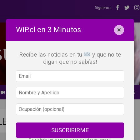
Síguenos
WiP.cl en 3 Minutos
×
Recibe las noticias en tu
y que no te
digan que no sabías!
BEBER X LOS OJOS
GLOSARIO DEL VINO
PANORAMAS
. 2DA Parte.
SUSCRIBIRME
Por
Mariana Martínez @reinarntrecopas