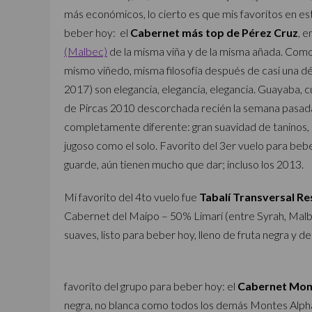
más económicos, lo cierto es que mis favoritos en es
beber hoy: el
Cabernet más top de Pérez Cruz
, 
(Malbec)
de la misma viña y de la misma añada. Como 
mismo viñedo, misma filosofía después de casi una d
2017) son elegancia, elegancia, elegancia. Guayaba, 
de Pircas 2010 descorchada recién la semana pasada.
completamente diferente: gran suavidad de taninos,
jugoso como el solo. Favorito del 3er vuelo para beb
guarde, aún tienen mucho que dar; incluso los 2013.
Mi favorito del 4to vuelo fue
Tabalí Transversal Re
Cabernet del Maipo – 50% Limarí (entre Syrah, Malb
suaves, listo para beber hoy, lleno de fruta negra y de
favorito del grupo para beber hoy: el
Cabernet Mont
negra, no blanca como todos los demás Montes Alpha.