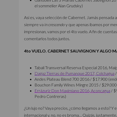
el sommelier Alan Grudsky)
Así es, vaya selección de Cabernet. Jamás pensada a 
siempre va
in crescendo
y que apenas íbamos por menos
impresionan, vamos por el 4to vuelo. A fin de cuent
comentarlos todos juntos.
4to VUELO. CABERNET SAUVIGNON Y ALGO 
Tabalí Transversal Reserva Especial 2016, Mai
Dagaz Tierras de Pumanque 2017, Colchagua
/
Andes Plateau Blend 700 2016 / $17.900 (enólo
Bouchon Family Wines Mingre 2015 / $29.000 
Errázuriz Don Maximiano 2016, Aconcagua
/ $
Pedro Contreras)
¿Un lujo no? Vaya precios, ¿cómo llegamos a esto? Y e
internacional y, no, no es broma… Quizás, justamente, t