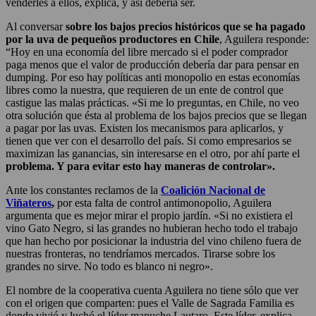
venderles a ellos, explica, y así debería ser.
Al conversar
sobre los bajos precios históricos que se ha pagado
por la uva de pequeños productores en Chile
, Aguilera responde:
“Hoy en una economía del libre mercado si el poder comprador
paga menos que el valor de producción debería dar para pensar en
dumping. Por eso hay políticas anti monopolio en estas economías
libres como la nuestra, que requieren de un ente de control que
castigue las malas prácticas. «Si me lo preguntas, en Chile, no veo
otra solución que ésta al problema de los bajos precios que se llegan
a pagar por las uvas. Existen los mecanismos para aplicarlos, y
tienen que ver con el desarrollo del país. Si como empresarios se
maximizan las ganancias, sin interesarse en el otro, por ahí parte el
problema. Y para evitar esto hay maneras de controlar».
Ante los constantes reclamos de la
Coalición Nacional de
Viñateros
,
por esta falta de control antimonopolio, Aguilera
argumenta que es mejor mirar el propio jardín. «Si no existiera el
vino Gato Negro, si las grandes no hubieran hecho todo el trabajo
que han hecho por posicionar la industria del vino chileno fuera de
nuestras fronteras, no tendríamos mercados. Tirarse sobre los
grandes no sirve. No todo es blanco ni negro».
El nombre de la cooperativa cuenta Aguilera no tiene sólo que ver
con el origen que comparten: pues el Valle de Sagrada Familia es
donde vivió y luchó el líder mapuche Lautaro. Este líder, explica,