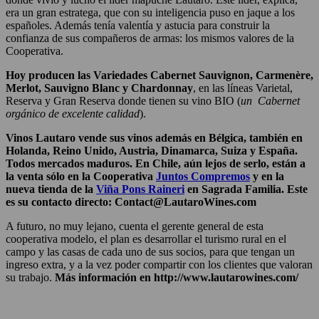
era un gran estratega, que con su inteligencia puso en jaque a los
españoles. Además tenía valentía y astucia para construir la
confianza de sus compañeros de armas: los mismos valores de la
Cooperativa.
Hoy producen las Variedades Cabernet Sauvignon, Carmenère,
Merlot, Sauvigno Blanc y Chardonnay
, en las líneas Varietal,
Reserva y Gran Reserva donde tienen su vino BIO (
un Cabernet
orgánico de excelente calidad
).
Vinos Lautaro vende sus vinos además en Bélgica, también en
Holanda, Reino Unido, Austria, Dinamarca, Suiza y España.
Todos mercados maduros. En Chile, aún lejos de serlo, están a
la venta sólo en la Cooperativa
Juntos Compremos
y en la
nueva tienda de la
Viña Pons Raineri
en Sagrada Familia. Este
es su contacto directo: Contact@LautaroWines.com
A futuro, no muy lejano, cuenta el gerente general de esta
cooperativa modelo, el plan es desarrollar el turismo rural en el
campo y las casas de cada uno de sus socios, para que tengan un
ingreso extra, y a la vez poder compartir con los clientes que valoran
su trabajo.
Más información en http://www.lautarowines.com/