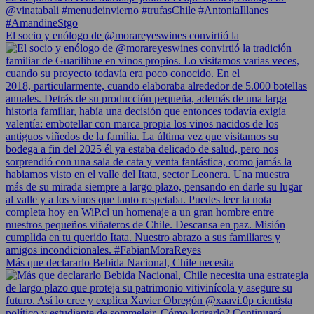
El socio y enólogo de @morareyeswines convirtió la
Más que declararlo Bebida Nacional, Chile necesita