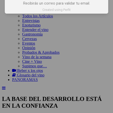
Inicio
Recibirás un correo para validar tu email.
Noticias
Created using Perfit
Artículos
Todos los Artículos
Entrevistas
Enoturismo
Entender el vino
Gastronomía
Cervezas
Eventos
Opinión
Probados & Aprobados
Vino de la semana
Cine + Vino
Supimos que…
Beber x los ojos
Glosario del vino
PANORAMAS
LA BASE DEL DESARROLLO ESTÁ
EN LA CONFIANZA