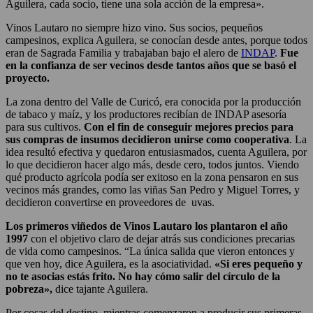
Aguilera, cada socio, tiene una sola acción de la empresa».
Vinos Lautaro no siempre hizo vino. Sus socios, pequeños
campesinos, explica Aguilera, se conocían desde antes, porque todos
eran de Sagrada Familia y trabajaban bajo el alero de
INDAP
.
Fue
en la confianza de ser vecinos desde tantos años que se basó el
proyecto.
La zona dentro del Valle de Curicó, era conocida por la producción
de tabaco y maíz, y los productores recibían de INDAP asesoría
para sus cultivos.
Con el fin de conseguir mejores precios para
sus compras de insumos decidieron unirse como cooperativa
. La
idea resultó efectiva y quedaron entusiasmados, cuenta Aguilera, por
lo que decidieron hacer algo más, desde cero, todos juntos. Viendo
qué producto agrícola podía ser exitoso en la zona pensaron en sus
vecinos más grandes, como las viñas San Pedro y Miguel Torres, y
decidieron convertirse en proveedores de uvas.
Los primeros viñedos de Vinos Lautaro los plantaron el año
1997
con el objetivo claro de dejar atrás sus condiciones precarias
de vida como campesinos. “La única salida que vieron entonces y
que ven hoy, dice Aguilera, es la asociatividad.
«Si eres pequeño y
no te asocias estás frito. No hay cómo salir del círculo de la
pobreza»,
dice tajante Aguilera.
Por cosas del destino, mientras comenzaron a producir sus primeras