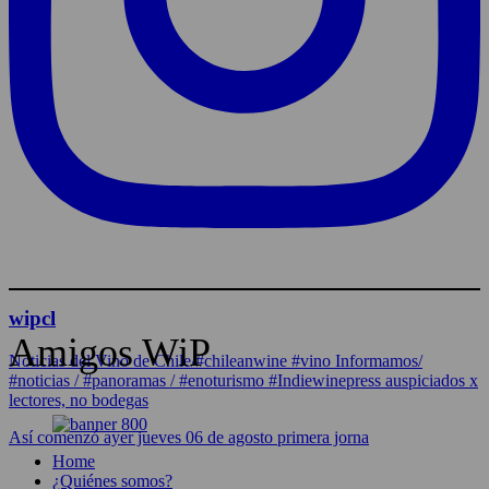
wipcl
Amigos WiP
Noticias del Vino de Chile/#chileanwine #vino Informamos/
#noticias / #panoramas / #enoturismo #Indiewinepress auspiciados x
lectores, no bodegas
Así comenzó ayer jueves 06 de agosto primera jorna
Home
¿Quiénes somos?