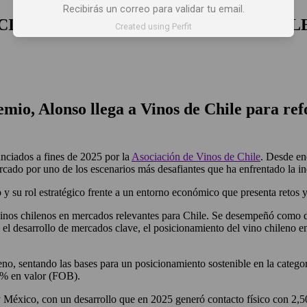
Recibirás un correo para validar tu email.
CIÓN COMERCIAL EN VINOS DE CHIL
Created using Perfit
emio, Alonso llega a
Vinos de Chile
para ref
nciados a fines de 2025 por la
Asociación de Vinos de Chile
. Desde en
ado por uno de los escenarios más desafiantes que ha enfrentado la in
y su rol estratégico frente a un entorno económico que presenta retos y
inos chilenos en mercados relevantes para Chile. Se desempeñó como di
el desarrollo de mercados clave, el posicionamiento del vino chileno e
ileno, sentando las bases para un posicionamiento sostenible en la cate
% en valor (FOB).
 México, con un desarrollo que en 2025 generó contacto físico con 2,5