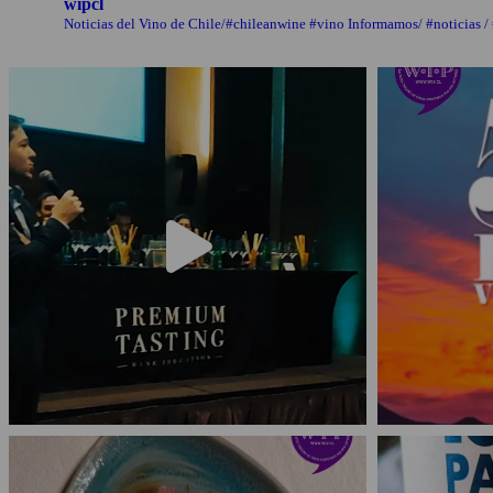
wipcl
Noticias del Vino de Chile/#chileanwine #vino Informamos/ #noticias /