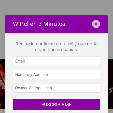
×
WiP.cl en 3 Minutos
Recibe las noticias en tu
y que no te
digan que no sabías!
SUSCRIBIRME