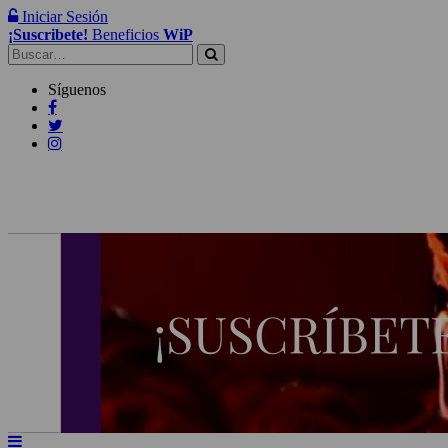
Iniciar Sesión
¡Suscribete!
Beneficios
WiP
Buscar:
Síguenos