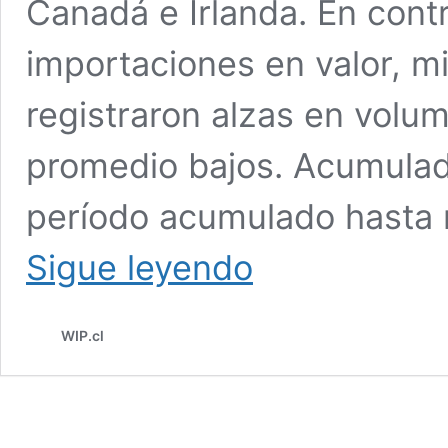
Canadá e Irlanda. En con
importaciones en valor, m
registraron alzas en volu
promedio bajos. Acumula
período acumulado hasta 
FUERTE
Sigue leyendo
CAÍDA
PARA
NOVIEMBRE
WIP.cl
EN
EXPORTACIONES