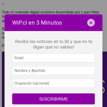
×
Todo el contenido digital exclusivo desarrollado por y para Wine
Independent Press Chile, cuenta con derechos de propiedad
intelectual.
×
WiP.cl en 3 Minutos
Para tener acceso a una copia y/o impresión de cualquiera de ellos
sin fines de lucro, debes ser #SuscriptorWiP.^Para su réplica con
fines comerciales debes contactar al e-mail
editor@wip.cl
.
Recibe las noticias en tu 📧 y que no te
Pagas una sola vez al año y disfrutas por 12 meses.
digan que no sabías!
SUSCRIBIRME