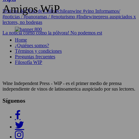
Amigos WiP
Noticias del Vino de Chile/#chileanwine #vino Informamos/
#noticias / #panoramas / #enoturismo #Indiewinepress auspiciados x
lectores, no bodegas
La noticia corrió como la pólvora! No podemos est
Home
¿Quiénes somos?
Términos y condiciones
Preguntas frecuentes
Filosofía WIP
Wine Independent Press - WiP - es el primer medio de prensa
independiente de vinos de latinoamerica auspiciado por sus lectores.
Síguenos