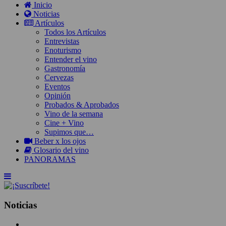
Inicio
Noticias
Artículos
Todos los Artículos
Entrevistas
Enoturismo
Entender el vino
Gastronomía
Cervezas
Eventos
Opinión
Probados & Aprobados
Vino de la semana
Cine + Vino
Supimos que…
Beber x los ojos
Glosario del vino
PANORAMAS
Noticias