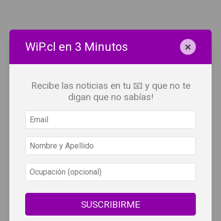
×
WiP.cl en 3 Minutos
Recibe las noticias en tu 📧 y que no te
digan que no sabías!
SUSCRIBIRME