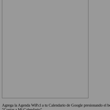
Agrega la Agenda WiP.cl a tu Calendario de Google presionando el bot
"Copiar a Mi Calendario"