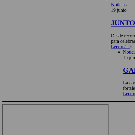
Noticias
19 junio
JUNTO 
Desde recorr
para celebra
Leer más
Notici
15 jun
GA
La coo
fortal
Leer 