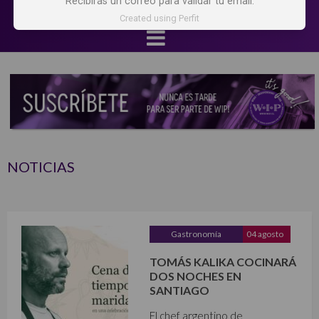
Recibirás un correo para validar tu email.
Created using Perfit
NOTICIAS
Gastronomía
04 agosto
TOMÁS KALIKA COCINARÁ
DOS NOCHES EN
SANTIAGO
El chef argentino de