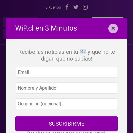
Síguenos
¡Suscribete!
Iniciar Sesión
WiP.cl en 3 Minutos
×
Buscar:
Beneficios
WiP
Recibe las noticias en tu
y que no te
digan que no sabías!
SUSCRIBIRME