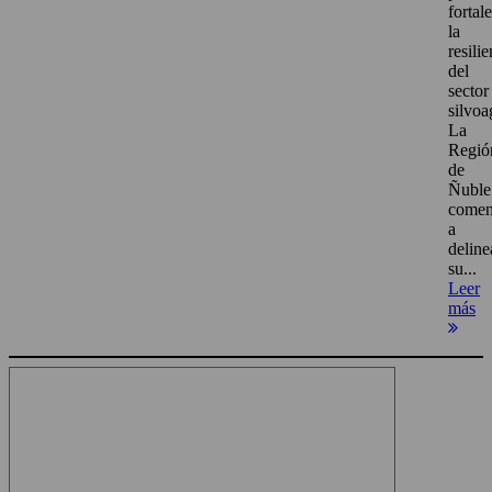
fortal
la
resili
del
sector
silvoa
La
Regió
de
Ñuble
come
a
deline
su...
Leer
más