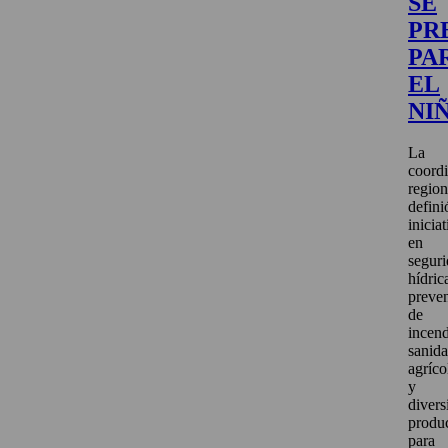
SE
PR
PA
EL
NI
La
coord
region
defini
inicia
en
segur
hídric
preve
de
incend
sanid
agríco
y
divers
produ
para