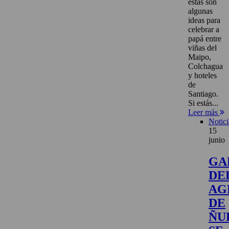
estas son
algunas
ideas para
celebrar a
papá entre
viñas del
Maipo,
Colchagua
y hoteles
de
Santiago.
Si estás...
Leer más
Notici
15
junio
GA
DE
AG
DE
ÑU