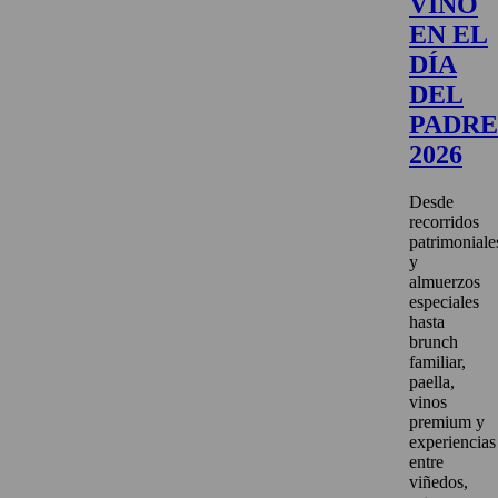
VINO
EN EL
DÍA
DEL
PADRE
2026
Desde
recorridos
patrimoniale
y
almuerzos
especiales
hasta
brunch
familiar,
paella,
vinos
premium y
experiencias
entre
viñedos,