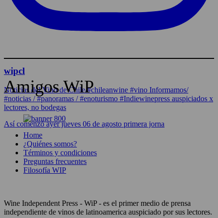
wipcl
Amigos WiP
Noticias del Vino de Chile/#chileanwine #vino Informamos/
#noticias / #panoramas / #enoturismo #Indiewinepress auspiciados x
lectores, no bodegas
Así comenzó ayer jueves 06 de agosto primera jorna
Home
¿Quiénes somos?
Términos y condiciones
Preguntas frecuentes
Filosofía WIP
Wine Independent Press - WiP - es el primer medio de prensa
independiente de vinos de latinoamerica auspiciado por sus lectores.