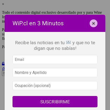
×
Todo el contenido digital exclusivo desarrollado por y para Wine
Independent Press Chile, cuenta con derechos de propiedad
intelectual.
×
WiP.cl en 3 Minutos
Para tener acceso a una copia y/o impresión de cualquiera de ellos
sin fines de lucro, debes ser #SuscriptorWiP.^Para su réplica con
fines comerciales debes contactar al e-mail
editor@wip.cl
.
Recibe las noticias en tu
y que no te
Pagas una sola vez al año y disfrutas por 12 meses.
digan que no sabías!
Iniciar Sesión
¡Suscribete!
Beneficios
WiP
Buscar:
Síguenos
SUSCRIBIRME