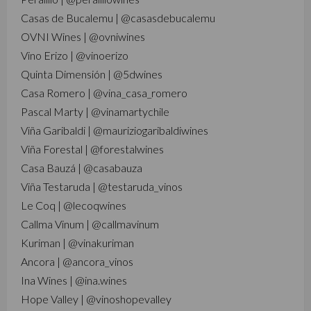
Casas de Bucalemu | @casasdebucalemu
OVNI Wines | @ovniwines
Vino Erizo | @vinoerizo
Quinta Dimensión | @5dwines
Casa Romero | @vina_casa_romero
Pascal Marty | @vinamartychile
Viña Garibaldi | @mauriziogaribaldiwines
Viña Forestal | @forestalwines
Casa Bauzá | @casabauza
Viña Testaruda | @testaruda_vinos
Le Coq | @lecoqwines
Callma Vinum | @callmavinum
Kuriman | @vinakuriman
Ancora | @ancora_vinos
Ina Wines | @ina.wines
Hope Valley | @vinoshopevalley