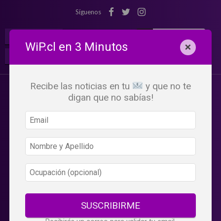
Síguenos
¡Suscribete!
Iniciar Sesión
WiP.cl en 3 Minutos
×
Buscar:
Beneficios
WiP
Recibe las noticias en tu
y que no te
digan que no sabías!
SUSCRIBIRME