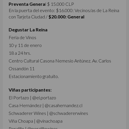
Preventa Genera
l $ 15.000 CLP
En la puerta del evento: $16.000: Vecinos/as de La Reina
con Tarjeta Ciudad /
$20.000: General
Degustar La Reina
Feria de Vinos
10 y 11 de enero
18 a 24 hrs.
Centro Cultural Casona Nemesio Antúnez. Av. Carlos
Ossandón 11
Estacionamiento gratuito.
Viñas participantes:
El Portazo | @el.portazo
Casa Hernández | @casahernandez.cl
Schwaderer Wines | @schwadererwines
Viña Choapa | @vinachoapa
Peralillo | @peralillowines