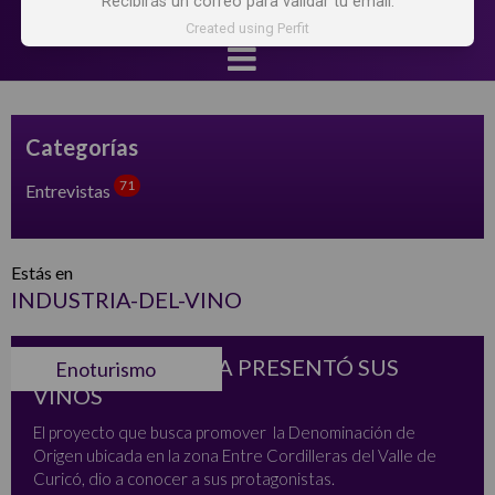
Recibirás un correo para validar tu email.
Created using Perfit
Categorías
71
Entrevistas
Estás en
INDUSTRIA-DEL-VINO
SAGRADA FAMILIA PRESENTÓ SUS
Enoturismo
VINOS
El proyecto que busca promover la Denominación de
Origen ubicada en la zona Entre Cordilleras del Valle de
Curicó, dio a conocer a sus protagonistas.