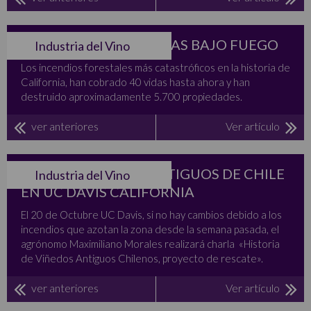
UVAS A SALVO, BODEGAS BAJO FUEGO
Industria del Vino
Los incendios forestales más catastróficos en la historia de
California, han cobrado 40 vidas hasta ahora y han
destruido aproximadamente 5.700 propiedades.
ver anteriores
Ver artículo
CHARLA VIÑEDOS ANTIGUOS DE CHILE
Industria del Vino
EN UC DAVIS CALIFORNIA
El 20 de Octubre UC Davis, si no hay cambios debido a los
incendios que azotan la zona desde la semana pasada, el
agrónomo Maximiliano Morales realizará charla «Historia
de Viñedos Antiguos Chilenos, proyecto de rescate».
ver anteriores
Ver artículo