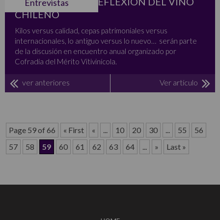
VI JORNADA DE REFLEXION DEL VINO
Entrevistas
CHILENO
Kilos versus calidad, cepas patrimoniales versus
internacionales, lo antiguo versus lo nuevo… serán parte
de la discusión en encuentro anual organizado por
Cofradía del Mérito Vitivinícola.
ver anteriores
Ver artículo
Page 59 of 66
« First
«
...
10
20
30
...
55
56
57
58
59
60
61
62
63
64
...
»
Last »