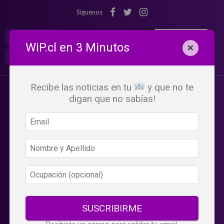
Síguenos
¡Suscribete!
Iniciar Sesión
WiP.cl en 3 Minutos
×
Buscar:
Beneficios
WiP
Recibe las noticias en tu
y que no te
digan que no sabías!
SUSCRIBIRME