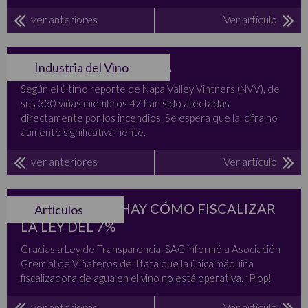
ver anteriores
Ver artículo
NAPA ESTÁ DE VUELTA
Industria del Vino
Según el último reporte de Napa Valley Vintners (NVV), de
sus 330 viñas miembros 47 han sido afectadas
directamente por los incendios. Se espera que la cifra no
aumente significativamente.
ver anteriores
Ver artículo
Y AHORA… NO HAY CÓMO FISCALIZAR
Artículos
LA LEY DEL 7%
Gracias a Ley de Transparencia, SAG informó a Asociación
Gremial de Viñateros del Itata que la única máquina
fiscalizadora de agua en el vino no está operativa. ¡Plop!
ver anteriores
Ver artículo