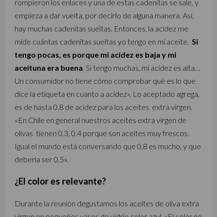
rompieron los enlaces y una de estas cadenitas se sale, y
empieza a dar vuelta, por decirlo de alguna manera. Así,
hay muchas cadenitas sueltas. Entonces, la acidez me
mide cuántas cadenitas sueltas yo tengo en mi aceite.
Si
tengo pocas, es porque mi acidez es baja y mi
aceituna era buena
. Si tengo muchas, mi acidez es alta…
Un consumidor no tiene cómo comprobar qué es lo que
dice la etiqueta en cuanto a acidez». Lo aceptado agrega,
es de hasta 0.8 de acidez para los aceites extra virgen.
«En Chile en general nuestros aceites extra virgen de
olivas tienen 0.3, 0.4 porque son aceites muy frescos.
Igual el mundo está conversando que 0,8 es mucho, y que
debería ser 0,5».
¿El color es relevante?
Durante la reunión degustamos los aceites de oliva extra
virgen en pequeños vasos de vidrio color azul. «El color no