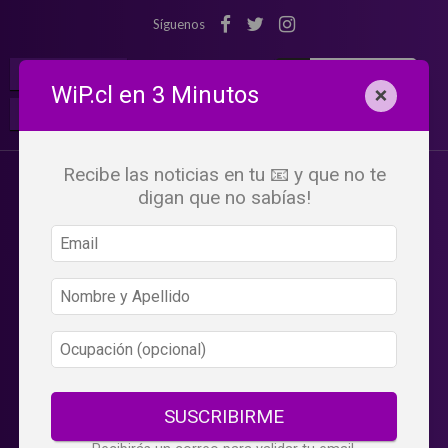
Síguenos
¡Suscribete!
Iniciar Sesión
WiP.cl en 3 Minutos
×
Buscar:
Beneficios
WiP
Recibe las noticias en tu 📧 y que no te
digan que no sabías!
SUSCRIBIRME