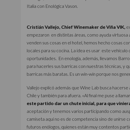
Italia con Enológica Vason.
Cristián Vallejo, Chief Winemaker de Viña VIK,
ex
empezaron en distintas áreas, como ayuda virtuosa a
venden sus cosas en el hotel, hemos hecho cosas con
locales para su cocina. La idea es usar este vehículo
oportunidades. En enología, además, llevamos Barroi
para hacerles sus barricas con nuestras técnicas, y
barricas más baratas. Es un win-win porque nos gene
Vallejo explicó además que Wine Lab busca hacerse a
Chile y también para afuera. «Al final me puse a llamar
este partido dar un chute inicial, para que vinier
aceptación y tenemos varios participando como auspi
camiseta aquí no es de competencia sino de unirse c
futuros enólogos, quienes están muy contentos part