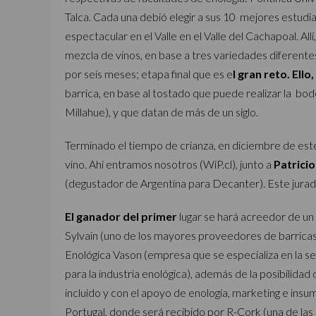
Talca. Cada una debió elegir a sus 10 mejores estudia
espectacular en el Valle en el Valle del Cachapoal. Al
mezcla de vinos, en base a tres variedades diferentes;
por seis meses; etapa final que es e
l gran reto. Ello
barrica, en base al tostado que puede realizar la bod
Millahue), y que datan de más de un siglo.
Terminado el tiempo de crianza, en diciembre de este
vino. Ahí entramos nosotros (WiP.cl), junto a
Patricio
(degustador de Argentina para Decanter). Este jurado 
El ganador del primer
lugar se hará acreedor de un vi
Sylvain (uno de los mayores proveedores de barricas 
Enológica Vason (empresa que se especializa en la s
para la industria enológica), además de la posibilidad 
incluido y con el apoyo de enología, marketing e insu
Portugal, donde será recibido por R-Cork (una de las