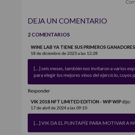
Com
DEJA UN COMENTARIO
2 COMENTARIOS
WINE LAB YA TIENE SUS PRIMEROS GANADORES 
18 de diciembre de 2023 a las 12:28
[…] seis meses, también nos invitaron a varios exp
para elegir los mejores vinos del ejercicio, cuyos p
Responder
VIK 2018 NFT LIMITED EDITION - WIP WIP
dijo:
17 de abril de 2024 a las 09:10
[…] VIK DA EL PUNTAPÍE PARA MOTIVAR A 