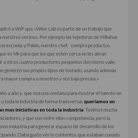
plicó a WiP que «Wine Lab es parte de un trabajo que
 nuestros vecinos. Por ejemplo las tejedoras de Millahue
 la escuela, y Pablo, nuestro chef, compra productos
 que es Vik para que los que estén cerca se les abran
r a otros cuatro productores pequeños del mismo valle,
 que generen sus propios tipos de tostado, usando además
ra mayor compra a nosotros y nos baja precios.»
ño a año y que sea una ventana para mostrar el talento en
 a toda la industria de forma transversal,
queríamos en
an mas iniciativas en toda la industria
. Tuvimos mucha
ciadores, y que son entre ellos competencia, pero la
omo industria para generar espacio de desarrollo de los
icipando. Daba gusto ver lo contentos que estaban cunado