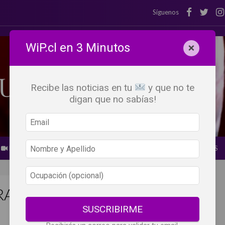
Síguenos
WiP.cl en 3 Minutos
×
Recibe las noticias en tu
y que no te
digan que no sabías!
BEBER X LOS OJOS
GLOSARIO DEL VINO
PANORAMAS
ARA MOTIVAR A NUEVOS
SUSCRIBIRME