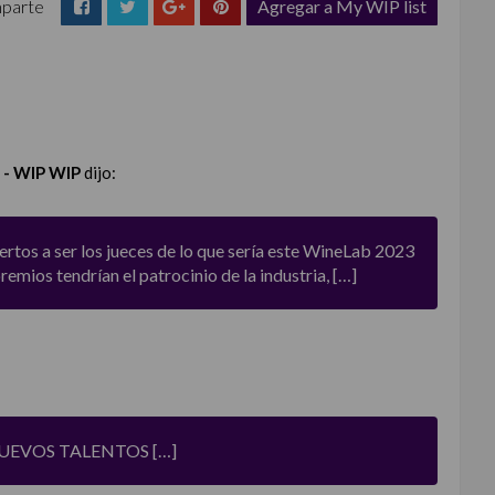
parte
Agregar a My WIP list
- WIP WIP
dijo:
ertos a ser los jueces de lo que sería este WineLab 2023
remios tendrían el patrocinio de la industria, […]
NUEVOS TALENTOS […]