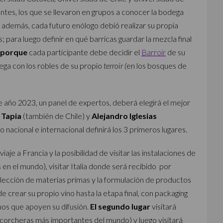
ntes, los que se llevaron en grupos a conocer la bodega
lí, además, cada futuro enólogo debió realizar su propia
 para luego definir en qué barricas guardar la mezcla final
, porque
cada participante debe decidir el
Barroir
de su
ega con los robles de su propio
terroir (
en los bosques de
 año 2023, un panel de expertos, deberá elegirá el mejor
 Tapia
(también de Chile) y
Alejandro Iglesias
nacional e internacional definirá los 3 primeros lugares.
aje a Francia y la posibilidad de visitar las instalaciones de
en el mundo), visitar Italia donde será recibido por
elección de materias primas y la formulación de productos
de crear su propio vino hasta la etapa final, con packaging
mos que apoyen su difusión.
El segundo lugar
visitará
 corcheras más importantes del mundo) y luego visitará