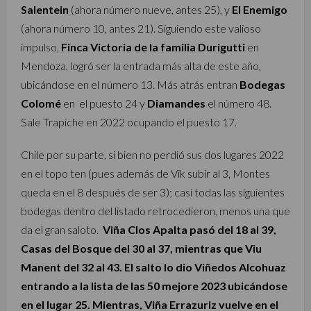
Salentein
(ahora número nueve, antes 25), y
El Enemigo
(ahora número 10, antes 21). Siguiendo este valioso
impulso,
Finca Victoria de la familia Durigutti
en
Mendoza, logró ser la entrada más alta de este año,
ubicándose en el número 13. Más atrás entran
Bodegas
Colomé
en el puesto 24 y
Diamandes
el número 48.
Sale Trapiche en 2022 ocupando el puesto 17.
Chile por su parte, si bien no perdió sus dos lugares 2022
en el topo ten (pues además de Vik subir al 3, Montes
queda en el 8 después de ser 3); casi todas las siguientes
bodegas dentro del listado retrocedieron, menos una que
da el gran saloto.
Viña Clos Apalta pasó del 18 al 39,
Casas del Bosque del 30 al 37, mientras que Viu
Manent del 32 al 43. El salto lo dio Viñedos Alcohuaz
entrando a la lista de las 50 mejore 2023 ubicándose
en el lugar 25. Mientras, Viña Errazuriz vuelve en el