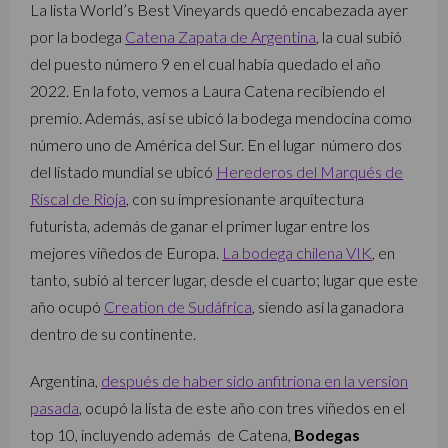
La lista World’s Best Vineyards quedó encabezada ayer
por la bodega
Catena Zapata de Argentina
, la cual subió
del puesto número 9 en el cual había quedado el año
2022. En la foto, vemos a Laura Catena recibiendo el
premio. Además, así se ubicó la bodega mendocina como
número uno de América del Sur. En el lugar número dos
del listado mundial se ubicó
Herederos del Marqués de
Riscal de Rioja
, con su impresionante arquitectura
futurista, además de ganar el primer lugar entre los
mejores viñedos de Europa.
La bodega chilena VIK
, en
tanto, subió al tercer lugar, desde el cuarto; lugar que este
año ocupó
Creation de Sudáfrica
, siendo así la ganadora
dentro de su continente.
Argentina,
después de haber sido anfitriona en la version
pasada
, ocupó la lista de este año con tres viñedos en el
top 10, incluyendo además de Catena,
Bodegas