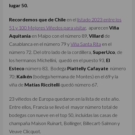
lugar 50.
Recordemos que de Chile
en el
listado 2023 entre los
51 y 100 Mejores Viñedos para visitar
, aparecen
Viña
Aquitania
en Maipo con el número 89,
Villard
de
Casablanca en el número 79 y
Viña Santa Rita
en el
número 72. Del otro lado de la cordillera,
SuperUco
, de
los hermanos Michellini, quedó en el puesto 93,
El
Esteco
número 83, Bodega
Piattelly
Cafayate
número
70;
Kaikén
(bodega hermana de Montes) en el 69 y la
viña de
Matías Riccitelli
quedó número 67.
23 viñedos de Europa quedaron en la lista de este año.
Entre ellos, Francia se llevó el mayor número total de
bodegas con nueve en el top 50, incluidas las casas de
champaña Maison Ruinart, Bollinger, Billecart-Salmon y
Veuve Clicquot.