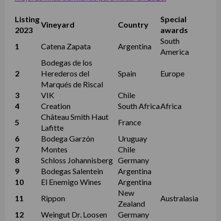
Listing
Special
Vineyard
Country
2023
awards
South
1
Catena Zapata
Argentina
America
Bodegas de los
2
Herederos del
Spain
Europe
Marqués de Riscal
3
VIK
Chile
4
Creation
South Africa
Africa
Château Smith Haut
5
France
Lafitte
6
Bodega Garzón
Uruguay
7
Montes
Chile
8
Schloss Johannisberg
Germany
9
Bodegas Salentein
Argentina
10
El Enemigo Wines
Argentina
New
11
Rippon
Australasia
Zealand
12
Weingut Dr. Loosen
Germany