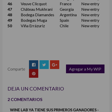
46
Veuve Clicquot
France
New entry
47
Château Mukhrani
Georgia
New entry
48
Bodega Diamandes
Argentina
New entry
49
Bodegas Muga
Spain
New entry
50
Viña Errázuriz
Chile
New entry
Comparte
Agregar a My WIP
list
DEJA UN COMENTARIO
2 COMENTARIOS
WINE LAB YA TIENE SUS PRIMEROS GANADORES -