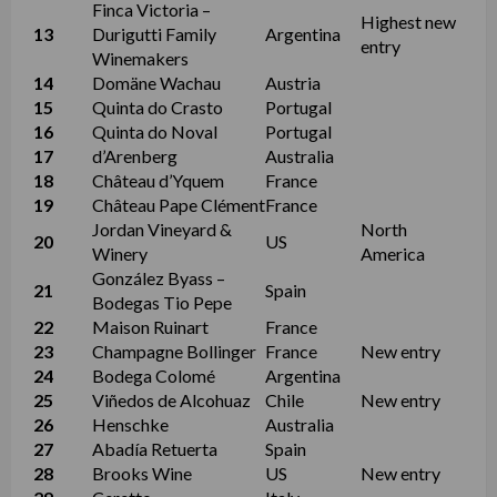
Finca Victoria –
Highest new
13
Durigutti Family
Argentina
entry
Winemakers
14
Domäne Wachau
Austria
15
Quinta do Crasto
Portugal
16
Quinta do Noval
Portugal
17
d’Arenberg
Australia
18
Château d’Yquem
France
19
Château Pape Clément
France
Jordan Vineyard &
North
20
US
Winery
America
González Byass –
21
Spain
Bodegas Tio Pepe
22
Maison Ruinart
France
23
Champagne Bollinger
France
New entry
24
Bodega Colomé
Argentina
25
Viñedos de Alcohuaz
Chile
New entry
26
Henschke
Australia
27
Abadía Retuerta
Spain
28
Brooks Wine
US
New entry