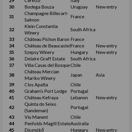
29
Ceretto
Italy
30
Bodega Bouza
Uruguay
New entry
Champagne Billecart-
31
France
Salmon
Klein Constantia
32
South Africa
Winery
33
Château Pichon Baron
France
34
Château de Beaucastel
France
New entry
35
Szepsy Winery
Hungary
New entry
36
Delaire Graff Estate
South Africa
37
Viña Casas del Bosque
Chile
Château Mercian
38
Japan
Asia
Mariko Winery
39
Clos Apalta
Chile
40
Graham’s Port Lodge
Portugal
41
Château Kefraya
Lebanon
New entry
Quinta do Seixo
42
Portugal
(Sandeman)
43
Viu Manent
Chile
44
Penfolds Magill Estate
Australia
45
Disznókő
Hungary
New entry