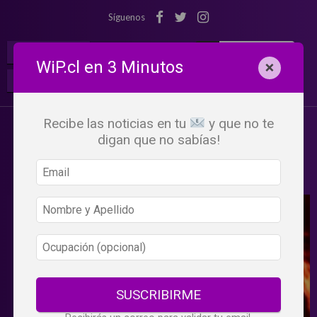
Síguenos
¡Suscribete!
Iniciar Sesión
WiP.cl en 3 Minutos
×
Buscar:
Beneficios
WiP
Recibe las noticias en tu
y que no te
digan que no sabías!
SUSCRIBIRME