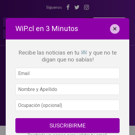
Síguenos
¡Suscribete!
Iniciar Sesión
WiP.cl en 3 Minutos
×
Buscar:
Beneficios
WiP
Recibe las noticias en tu
y que no te
digan que no sabías!
SUSCRIBIRME