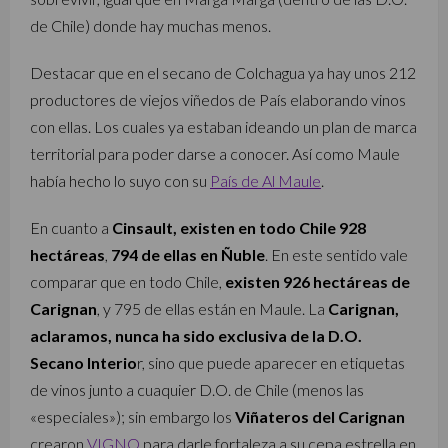
de Chile) donde hay muchas menos.
Destacar que en el secano de Colchagua ya hay unos 212
productores de viejos viñedos de País elaborando vinos
con ellas. Los cuales ya estaban ideando un plan de marca
territorial para poder darse a conocer. Así como Maule
había hecho lo suyo con su
País de Al Maule
.
En cuanto a
Cinsault, existen en todo Chile 928
hectáreas
,
794 de ellas en Ñuble
. En este sentido vale
comparar que en todo Chile,
existen 926 hectáreas de
Carignan
, y 795 de ellas están en Maule. La
Carignan,
aclaramos, nunca ha sido exclusiva de la D.O.
Secano Interio
r, sino que puede aparecer en etiquetas
de vinos junto a cuaquier D.O. de Chile (menos las
«especiales»); sin embargo los
Viñateros del Carignan
crearon
VIGNO
para darle fortaleza a su cepa estrella en