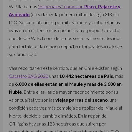
WiP llamamos
“Especiales”, como son
Pisco, Pajarete y
Asoleado
(creadas en la primera mitad del siglo XIX), la
D.O. Secano Interior sí permite vinificar y embotellar las
uvas en otros territorios que no sean el propio. Un factor
que desde WiP.cl consideramos sería realmente decidor
para fortalecer la relación cepa/territorio y desarrollo de
su comunidad.
Vale recordar en este sentido, que en Chile existen según
Catastro SAG 2020
unas
10.442 hectáreas de País
, más
de
6.000 de ellas están en el Maule y más de 3.600 en
Ñuble
. Entre ellas, las de mayor reconocimiento por su
valor cualitativo son las
viejas parras del secano
, una
condición cada vez más compleja de replicar del Maule al
Norte, debido al cambio climático. En la región de
O’Higgins hay unas 123 hectáreas que sufren por
sobrevivir, igual que en Marga Marga (dentro de las D.O.