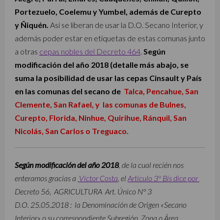
Portezuelo, Coelemu y Yumbel, además de Curepto
y Ñiquén.
Así se liberan de usar la D.O. Secano Interior, y
además poder estar en etiquetas de estas comunas junto
a otras
cepas nobles del Decreto 464
.
Según
modificación del año 2018 (detalle más abajo, se
suma la posibilidad de usar las cepas Cinsault y País
en las comunas del secano de
Talca, Pencahue, San
Clemente, San Rafael, y las comunas de Bulnes,
Curepto, Florida, Ninhue, Quirihue, Ránquil, San
Nicolás, San Carlos o Treguaco.
Según modificación del año 2018
, de la cual recién nos
enteramos gracias a
Víctor Costa
, el
Artículo 3º Bis dice por
Decreto 56, AGRICULTURA Art. Único N° 3
D.O. 25.05.2018 : la Denominación de Origen
«Secano
Interior» o su correspondiente Subregión, Zona o Área